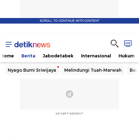
SCROLL TO CONTINUE WITH CONTENT
Home
Berita
Jabodetabek
Internasional
Hukum
Nyago Bumi Sriwijaya
Melindungi Tuah-Marwah
Ban
ADVERTISEMENT