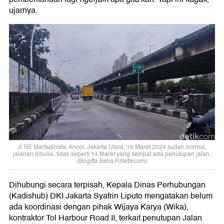
ujarnya.
Jl RE Martadinata, Ancol, Jakarta Utara, 16 Maret 2024 sudah normal,
jalanan dibuka, tidak seperti 14 Maret yang sempat ada penutupan jalan.
(Brigitta Belia P/detikcom)
Dihubungi secara terpisah, Kepala Dinas Perhubungan
(Kadishub) DKI Jakarta Syafrin Liputo mengatakan belum
ada koordinasi dengan pihak Wijaya Karya (Wika),
kontraktor Tol Harbour Road II, terkait penutupan Jalan