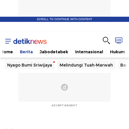
SCROLL TO CONTINUE WITH CONTENT
Home
Berita
Jabodetabek
Internasional
Hukum
Nyago Bumi Sriwijaya
Melindungi Tuah-Marwah
Ban
ADVERTISEMENT