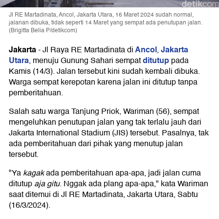
Jl RE Martadinata, Ancol, Jakarta Utara, 16 Maret 2024 sudah normal,
jalanan dibuka, tidak seperti 14 Maret yang sempat ada penutupan jalan.
(Brigitta Belia P/detikcom)
Jakarta
Ancol
Jakarta
-
Jl Raya RE Martadinata di
,
Utara
ditutup
, menuju Gunung Sahari sempat
pada
Kamis (14/3). Jalan tersebut kini sudah kembali dibuka.
Warga sempat kerepotan karena jalan ini ditutup tanpa
pemberitahuan.
Salah satu warga Tanjung Priok, Wariman (56), sempat
mengeluhkan penutupan jalan yang tak terlalu jauh dari
Jakarta International Stadium (JIS) tersebut. Pasalnya, tak
ada pemberitahuan dari pihak yang menutup jalan
tersebut.
"Ya
kagak
ada pemberitahuan apa-apa, jadi jalan cuma
ditutup
aja gitu
. Nggak ada plang apa-apa," kata Wariman
saat ditemui di Jl RE Martadinata, Jakarta Utara, Sabtu
(16/3/2024).