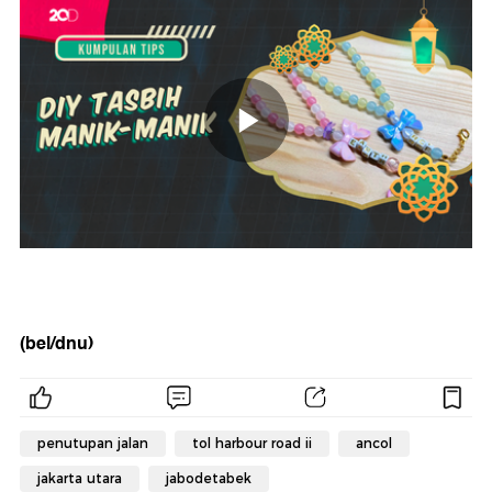
(bel/dnu)
penutupan jalan
tol harbour road ii
ancol
jakarta utara
jabodetabek