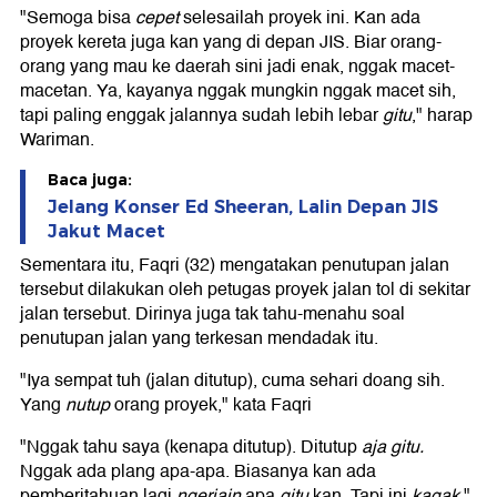
"Semoga bisa
cepet
selesailah proyek ini. Kan ada
proyek kereta juga kan yang di depan JIS. Biar orang-
orang yang mau ke daerah sini jadi enak, nggak macet-
macetan. Ya, kayanya nggak mungkin nggak macet sih,
tapi paling enggak jalannya sudah lebih lebar
gitu
," harap
Wariman.
Baca juga:
Jelang Konser Ed Sheeran, Lalin Depan JIS
Jakut Macet
Sementara itu, Faqri (32) mengatakan penutupan jalan
tersebut dilakukan oleh petugas proyek jalan tol di sekitar
jalan tersebut. Dirinya juga tak tahu-menahu soal
penutupan jalan yang terkesan mendadak itu.
"Iya sempat tuh (jalan ditutup), cuma sehari doang sih.
Yang
nutup
orang proyek," kata Faqri
"Nggak tahu saya (kenapa ditutup). Ditutup
aja gitu.
Nggak ada plang apa-apa. Biasanya kan ada
pemberitahuan lagi
ngerjain
apa
gitu
kan. Tapi ini
kagak
,"