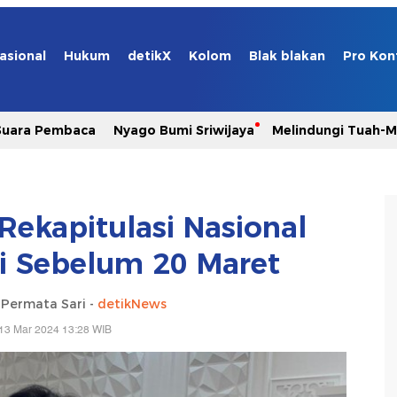
asional
Hukum
detikX
Kolom
Blak blakan
Pro Kon
Suara Pembaca
Nyago Bumi Sriwijaya
Melindungi Tuah-
Rekapitulasi Nasional
ai Sebelum 20 Maret
a Permata Sari -
detikNews
13 Mar 2024 13:28 WIB