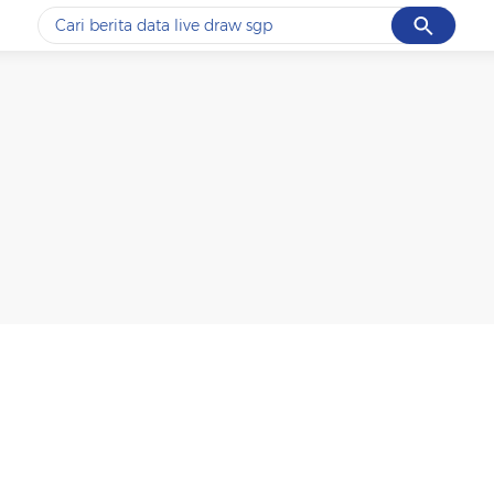
Cancel
Yang sedang ramai dicari
#1
data live draw sgp
#2
piala presiden 2026
#3
prabowo
#4
iran
#5
gempa hari ini
Promoted
Terakhir yang dicari
Loading...