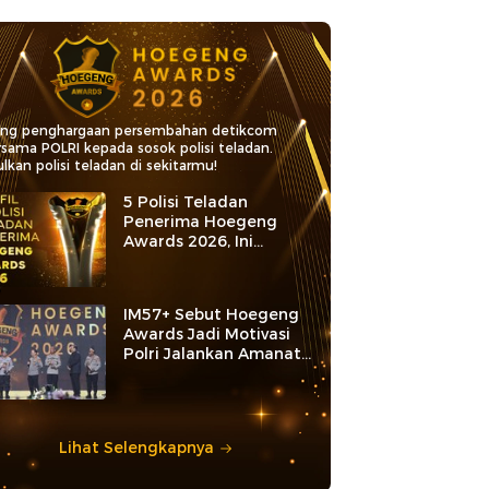
ang penghargaan persembahan detikcom
rsama POLRI kepada sosok polisi teladan.
lkan polisi teladan di sekitarmu!
5 Polisi Teladan
Penerima Hoegeng
Awards 2026, Ini
Kategori dan Kiprahnya
IM57+ Sebut Hoegeng
Awards Jadi Motivasi
Polri Jalankan Amanat
Konstitusi
Lihat Selengkapnya