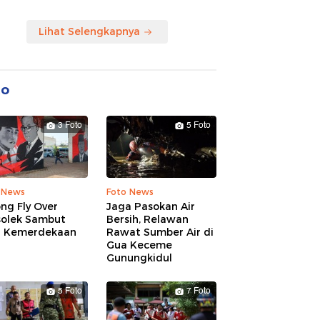
Lihat Selengkapnya
to
3 Foto
5 Foto
 News
Foto News
ng Fly Over
Jaga Pasokan Air
solek Sambut
Bersih, Relawan
 Kemerdekaan
Rawat Sumber Air di
Gua Keceme
Gunungkidul
5 Foto
7 Foto