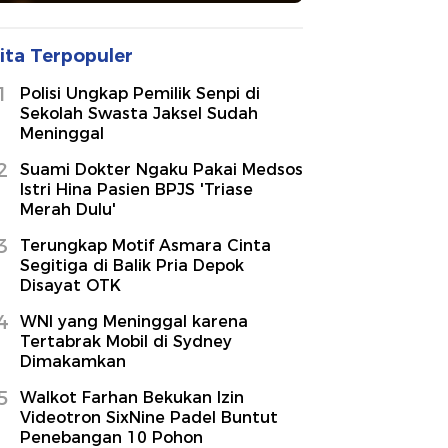
ita Terpopuler
1
Polisi Ungkap Pemilik Senpi di
Sekolah Swasta Jaksel Sudah
Meninggal
2
Suami Dokter Ngaku Pakai Medsos
Istri Hina Pasien BPJS 'Triase
Merah Dulu'
3
Terungkap Motif Asmara Cinta
Segitiga di Balik Pria Depok
Disayat OTK
4
WNI yang Meninggal karena
Tertabrak Mobil di Sydney
Dimakamkan
5
Walkot Farhan Bekukan Izin
Videotron SixNine Padel Buntut
Penebangan 10 Pohon