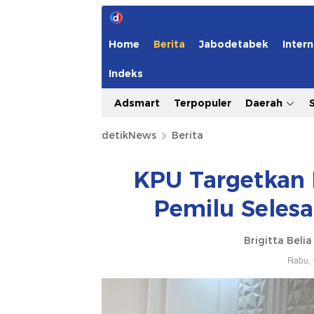
Home
Berita
Jabodetabek
Intern
Indeks
Adsmart
Terpopuler
Daerah
detikNews
Berita
KPU Targetkan 
Pemilu Seles
Brigitta Beli
Rabu, 