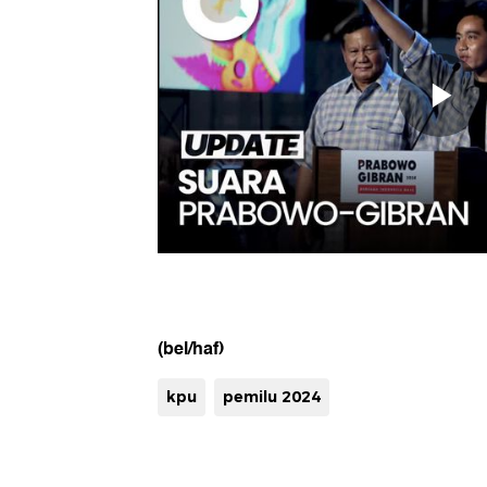
(bel/haf)
kpu
pemilu 2024