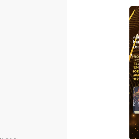
Aj
be
Usu
H CONTENT