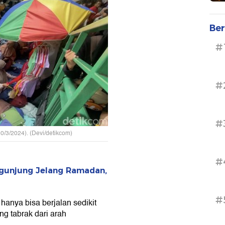
Ber
#
#
#
/3/2024). (Devi/detikcom)
#
gunjung Jelang Ramadan,
#
anya bisa berjalan sedikit
ng tabrak dari arah