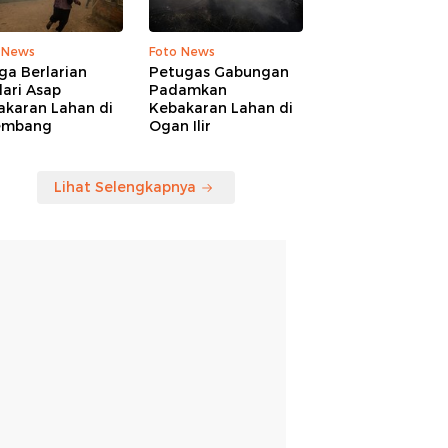
 News
Foto News
ga Berlarian
Petugas Gabungan
ari Asap
Padamkan
akaran Lahan di
Kebakaran Lahan di
embang
Ogan Ilir
Lihat Selengkapnya