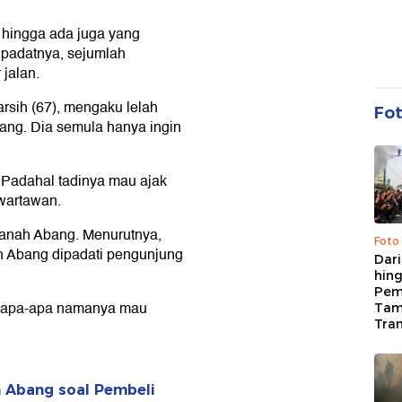
hingga ada juga yang
 padatnya, sejumlah
jalan.
rsih (67), mengaku lelah
Fo
ng. Dia semula hanya ingin
. Padahal tadinya mau ajak
 wartawan.
anah Abang. Menurutnya,
Foto
h Abang dipadati pengunjung
Dari
hing
Pem
k apa-apa namanya mau
Tam
Tran
 Abang soal Pembeli