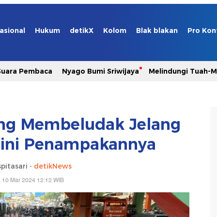
asional
Hukum
detikX
Kolom
Blak blakan
Pro Kon
Suara Pembaca
Nyago Bumi Sriwijaya
Melindungi Tuah-
ng Membeludak Jelang
ini Penampakannya
pitasari -
detikNews
 10 Mar 2024 12:12 WIB