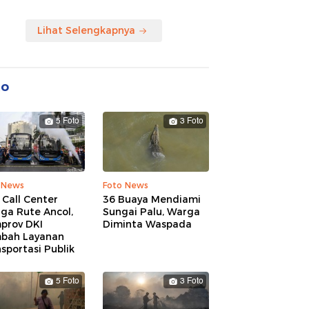
Lihat Selengkapnya
to
5 Foto
3 Foto
 News
Foto News
 Call Center
36 Buaya Mendiami
ga Rute Ancol,
Sungai Palu, Warga
prov DKI
Diminta Waspada
bah Layanan
sportasi Publik
5 Foto
3 Foto