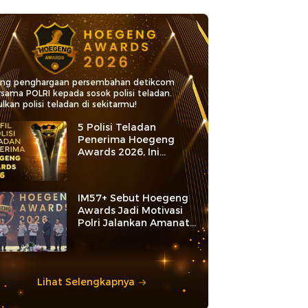
ang penghargaan persembahan detikcom
rsama POLRI kepada sosok polisi teladan.
lkan polisi teladan di sekitarmu!
5 Polisi Teladan
Penerima Hoegeng
Awards 2026, Ini
Kategori dan Kiprahnya
IM57+ Sebut Hoegeng
Awards Jadi Motivasi
Polri Jalankan Amanat
Konstitusi
Lihat Selengkapnya