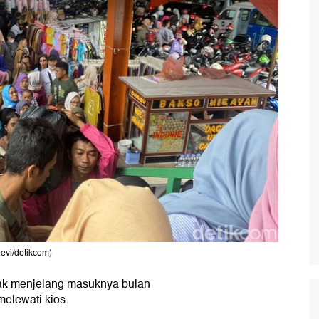
evi/detikcom)
 menjelang masuknya bulan
elewati kios.