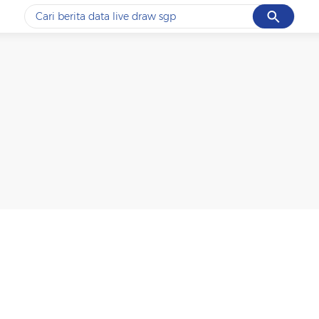
Cancel
Yang sedang ramai dicari
#1
ketik
#2
bromo
#3
streaming motogp
#4
prabowo
#5
data live draw sgp
Promoted
Terakhir yang dicari
Loading...