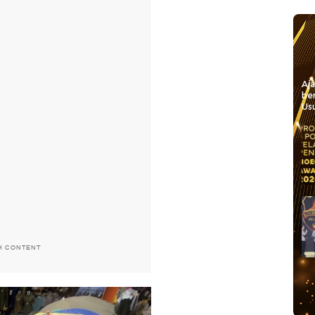
Aj
be
Usu
H CONTENT