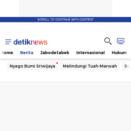
SCROLL TO CONTINUE WITH CONTENT
Home
Berita
Jabodetabek
Internasional
Hukum
Nyago Bumi Sriwijaya
Melindungi Tuah-Marwah
Ba