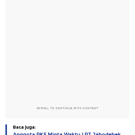
SCROLL TO CONTINUE WITH CONTENT
Baca juga:
Anggota PKS Minta Waktu LRT Jabodebek