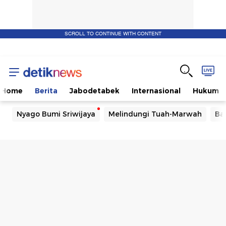
SCROLL TO CONTINUE WITH CONTENT
Home
Berita
Jabodetabek
Internasional
Hukum
Nyago Bumi Sriwijaya
Melindungi Tuah-Marwah
Ba