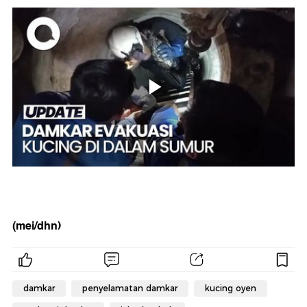
(mei/dhn)
damkar
penyelamatan damkar
kucing oyen