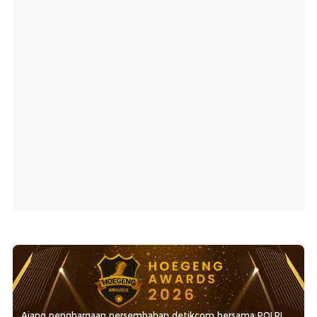
Ajang penghargaan persembahan detikcom bersama POLRI