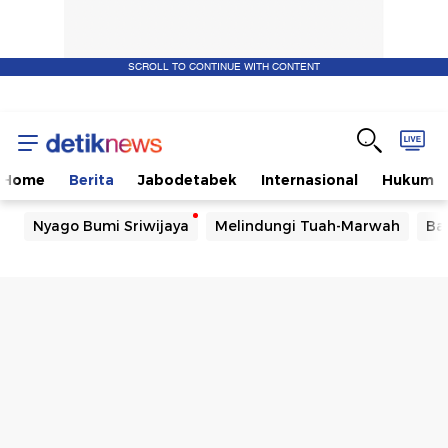
SCROLL TO CONTINUE WITH CONTENT
Home
Berita
Jabodetabek
Internasional
Hukum
Nyago Bumi Sriwijaya
Melindungi Tuah-Marwah
Ba