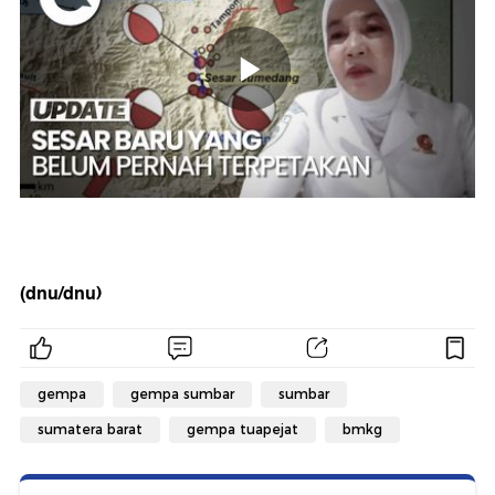
(dnu/dnu)
gempa
gempa sumbar
sumbar
sumatera barat
gempa tuapejat
bmkg