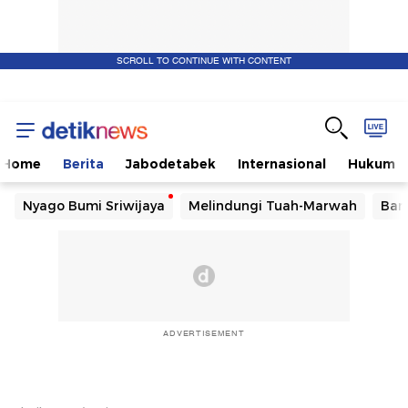
SCROLL TO CONTINUE WITH CONTENT
Home
Berita
Jabodetabek
Internasional
Hukum
Nyago Bumi Sriwijaya
Melindungi Tuah-Marwah
Ban
ADVERTISEMENT