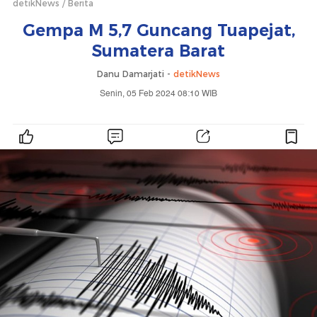
detikNews
Berita
Gempa M 5,7 Guncang Tuapejat,
Sumatera Barat
Danu Damarjati -
detikNews
Senin, 05 Feb 2024 08:10 WIB