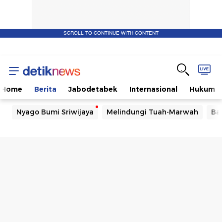
SCROLL TO CONTINUE WITH CONTENT
Home
Berita
Jabodetabek
Internasional
Hukum
Nyago Bumi Sriwijaya
Melindungi Tuah-Marwah
Ba