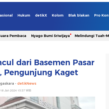
asional
Hukum
detikX
Kolom
Blak blakan
Pro Kon
Suara Pembaca
Nyago Bumi Sriwijaya
Melindungi Tuah-
cul dari Basemen Pasar
, Pengunjung Kaget
gaskara -
detikNews
 18 Jan 2024 15:57 WIB