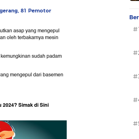
ngerang, 81 Pemotor
Ber
#
butkan asap yang mengepul
an oleh terbakarnya mesin
#
n, kemungkinan sudah padam
 yang mengepul dari basemen
#
#
 2024? Simak di Sini
#