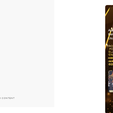
Aj
be
Usu
H CONTENT