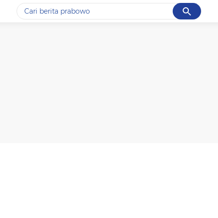
Cancel
Yang sedang ramai dicari
#1
gempa hari ini
#2
gempa
#3
prabowo
#4
iran
#5
demo
Promoted
Terakhir yang dicari
Loading...