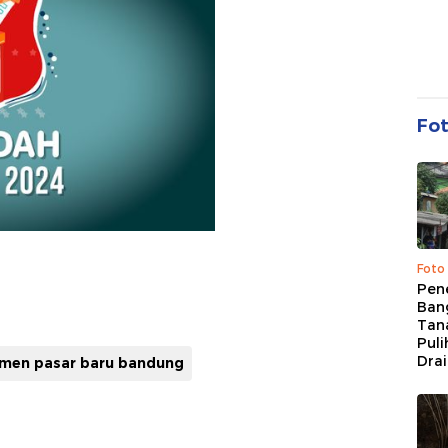
Fo
Foto
Pen
Bang
Tan
Puli
Dra
men pasar baru bandung