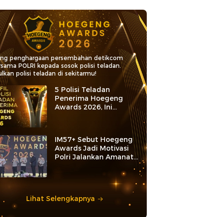
ang penghargaan persembahan detikcom
rsama POLRI kepada sosok polisi teladan.
lkan polisi teladan di sekitarmu!
5 Polisi Teladan
Penerima Hoegeng
Awards 2026, Ini
Kategori dan Kiprahnya
IM57+ Sebut Hoegeng
Awards Jadi Motivasi
Polri Jalankan Amanat
Konstitusi
Lihat Selengkapnya