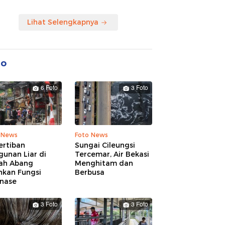
Lihat Selengkapnya
to
6 Foto
3 Foto
 News
Foto News
ertiban
Sungai Cileungsi
unan Liar di
Tercemar, Air Bekasi
ah Abang
Menghitam dan
hkan Fungsi
Berbusa
inase
3 Foto
3 Foto