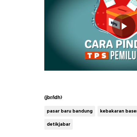
(jbr/idh)
pasar baru bandung
kebakaran base
detikjabar