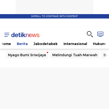
SCROLL TO CONTINUE WITH CONTENT
Home
Berita
Jabodetabek
Internasional
Hukum
Nyago Bumi Sriwijaya
Melindungi Tuah-Marwah
Ba