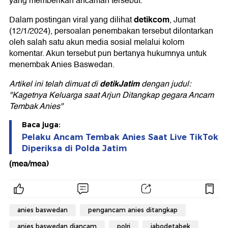
yang memberikan ancaman tersebut.
detikcom
Dalam postingan viral yang dilihat
, Jumat
(12/1/2024), persoalan penembakan tersebut dilontarkan
oleh salah satu akun media sosial melalui kolom
komentar. Akun tersebut pun bertanya hukumnya untuk
menembak Anies Baswedan.
detikJatim
Artikel ini telah dimuat di
dengan judul:
"Kagetnya Keluarga saat Arjun Ditangkap gegara Ancam
Tembak Anies"
Baca juga:
Pelaku Ancam Tembak Anies Saat Live TikTok
Diperiksa di Polda Jatim
(mea/mea)
anies baswedan
pengancam anies ditangkap
anies baswedan diancam
polri
jabodetabek