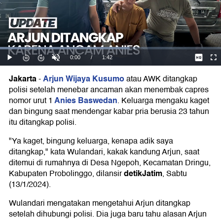
Jakarta
Arjun Wijaya Kusumo
-
atau AWK ditangkap
polisi setelah menebar ancaman akan menembak capres
Anies Baswedan
nomor urut 1
. Keluarga mengaku kaget
dan bingung saat mendengar kabar pria berusia 23 tahun
itu ditangkap polisi.
"Ya kaget, bingung keluarga, kenapa adik saya
ditangkap," kata Wulandari, kakak kandung Arjun, saat
ditemui di rumahnya di Desa Ngepoh, Kecamatan Dringu,
detikJatim
Kabupaten Probolinggo, dilansir
, Sabtu
(13/1/2024).
Wulandari mengatakan mengetahui Arjun ditangkap
setelah dihubungi polisi. Dia juga baru tahu alasan Arjun