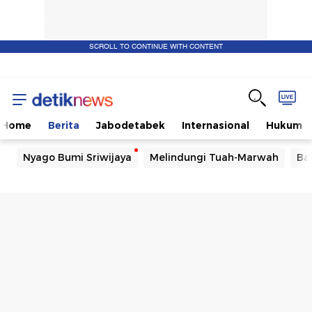
SCROLL TO CONTINUE WITH CONTENT
Home
Berita
Jabodetabek
Internasional
Hukum
Nyago Bumi Sriwijaya
Melindungi Tuah-Marwah
Ba