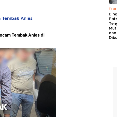
Foto
Bing
m Tembak Anies
Potr
Ten
Mut
dan
ancam Tembak Anies di
Dib