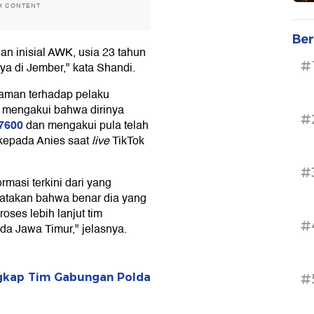
H CONTENT
Ber
an inisial AWK, usia 23 tahun
#
ya di Jember," kata Shandi.
laman terhadap pelaku
lah mengakui bahwa dirinya
#
17600
dan mengakui pula telah
kepada Anies saat
live
TikTok
#
masi terkini dari yang
atakan bahwa benar dia yang
oses lebih lanjut tim
#
da Jawa Timur," jelasnya.
#
gkap Tim Gabungan Polda