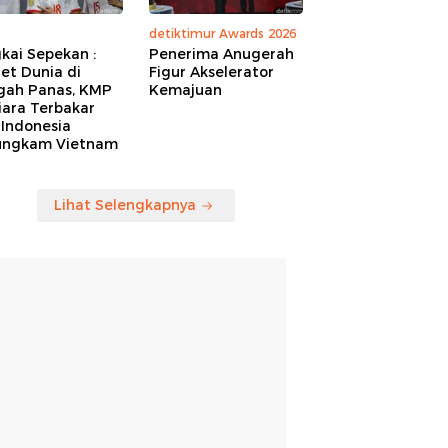
detiktimur Awards 2026
kai Sepekan :
Penerima Anugerah
et Dunia di
Figur Akselerator
gah Panas, KMP
Kemajuan
iara Terbakar
 Indonesia
ungkam Vietnam
Lihat Selengkapnya