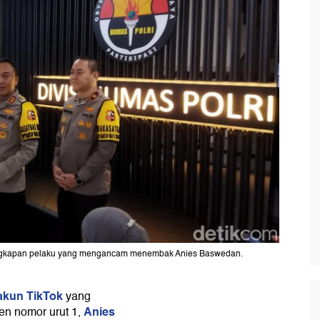
enangkapan pelaku yang mengancam menembak Anies Baswedan.
 akun TikTok
yang
Anies
n nomor urut 1,