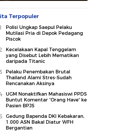
ita Terpopuler
1
Polisi Ungkap Saepul Pelaku
Mutilasi Pria di Depok Pedagang
Piscok
2
Kecelakaan Kapal Tenggelam
yang Disebut Lebih Mematikan
daripada Titanic
3
Pelaku Penembakan Brutal
Thailand Alami Stres-Sudah
Rencanakan Aksinya
4
UGM Nonaktifkan Mahasiswi PPDS
Buntut Komentar 'Orang Have' ke
Pasien BPJS
5
Gedung Bapenda DKI Kebakaran,
1.000 ASN Bakal Diatur WFH
Bergantian