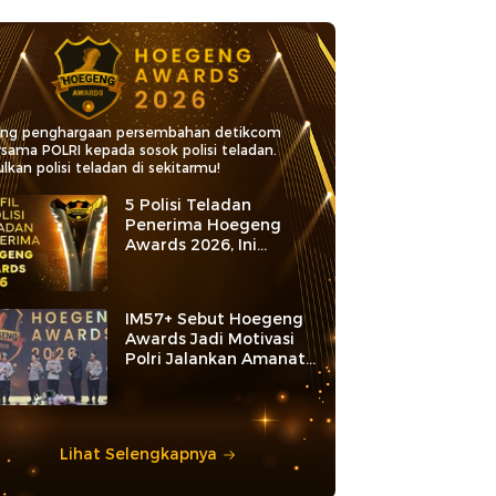
ang penghargaan persembahan detikcom
rsama POLRI kepada sosok polisi teladan.
lkan polisi teladan di sekitarmu!
5 Polisi Teladan
Penerima Hoegeng
Awards 2026, Ini
Kategori dan Kiprahnya
IM57+ Sebut Hoegeng
Awards Jadi Motivasi
Polri Jalankan Amanat
Konstitusi
Lihat Selengkapnya