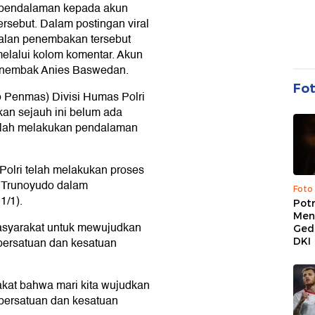
n pendalaman kepada akun
sebut. Dalam postingan viral
soalan penembakan tersebut
melalui kolom komentar. Akun
enembak Anies Baswedan.
Fo
 Penmas) Divisi Humas Polri
an sejauh ini belum ada
 telah melakukan pendalaman
Polri telah melakukan proses
a Trunoyudo dalam
Foto
1/1).
Pot
Men
masyarakat untuk mewujudkan
Ged
persatuan dan kesatuan
DKI
kat bahwa mari kita wujudkan
persatuan dan kesatuan