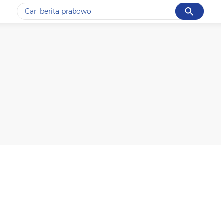
Cancel
Yang sedang ramai dicari
#1
data live draw sgp
#2
k-talk
#3
kebakaran
#4
prabowo
#5
gempa hari ini
Promoted
Terakhir yang dicari
Loading...