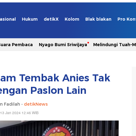
asional
Hukum
detikX
Kolom
Blak blakan
Pro Kon
Suara Pembaca
Nyago Bumi Sriwijaya
Melindungi Tuah-
ncam Tembak Anies Tak
dengan Paslon Lain
n Fadilah -
detikNews
 13 Jan 2024 12:46 WIB