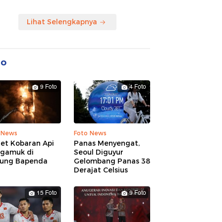
Lihat Selengkapnya
to
9 Foto
4 Foto
 News
Foto News
ret Kobaran Api
Panas Menyengat,
gamuk di
Seoul Diguyur
ung Bapenda
Gelombang Panas 38
Derajat Celsius
15 Foto
9 Foto