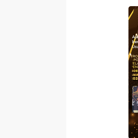
Aj
be
Usu