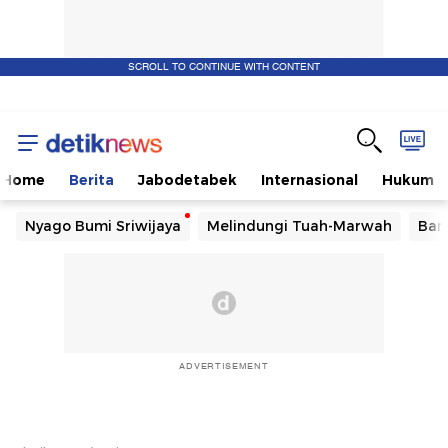
SCROLL TO CONTINUE WITH CONTENT
Home
Berita
Jabodetabek
Internasional
Hukum
Nyago Bumi Sriwijaya
Melindungi Tuah-Marwah
Ban
ADVERTISEMENT