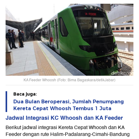
KA Feeder Whoosh (Foto: Bima Bagaskara/detikJabar)
Baca juga:
Dua Bulan Beroperasi, Jumlah Penumpang
Kereta Cepat Whoosh Tembus 1 Juta
Jadwal Integrasi KC Whoosh dan KA Feeder
Berikut jadwal integrasi Kereta Cepat Whoosh dan KA
Feeder dengan rute Halim-Padalarang-Cimahi-Bandung