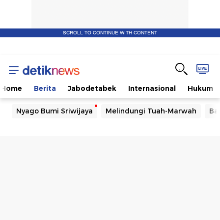
SCROLL TO CONTINUE WITH CONTENT
Home
Berita
Jabodetabek
Internasional
Hukum
Nyago Bumi Sriwijaya
Melindungi Tuah-Marwah
Ba