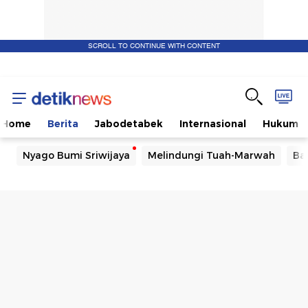
SCROLL TO CONTINUE WITH CONTENT
Home
Berita
Jabodetabek
Internasional
Hukum
Nyago Bumi Sriwijaya
Melindungi Tuah-Marwah
Ba