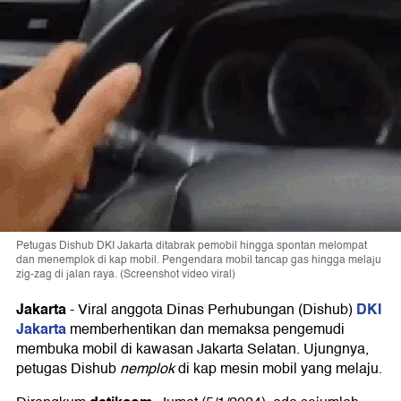
Petugas Dishub DKI Jakarta ditabrak pemobil hingga spontan melompat
dan menemplok di kap mobil. Pengendara mobil tancap gas hingga melaju
zig-zag di jalan raya. (Screenshot video viral)
Jakarta
DKI
-
Viral anggota Dinas Perhubungan (Dishub)
Jakarta
memberhentikan dan memaksa pengemudi
membuka mobil di kawasan Jakarta Selatan. Ujungnya,
petugas Dishub
nemplok
di kap mesin mobil yang melaju.