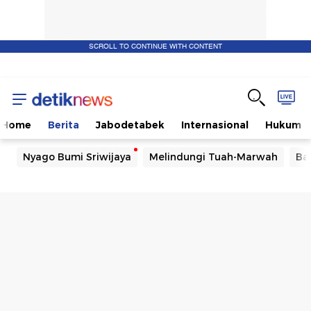
SCROLL TO CONTINUE WITH CONTENT
Home
Berita
Jabodetabek
Internasional
Hukum
Nyago Bumi Sriwijaya
Melindungi Tuah-Marwah
Ba