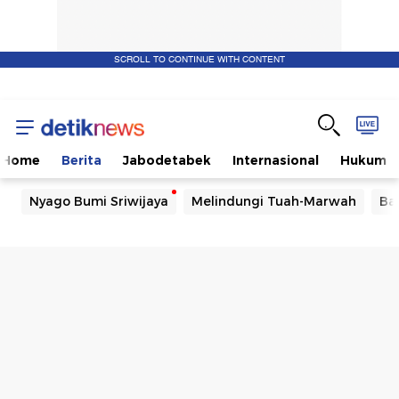
SCROLL TO CONTINUE WITH CONTENT
Home
Berita
Jabodetabek
Internasional
Hukum
Nyago Bumi Sriwijaya
Melindungi Tuah-Marwah
Ba