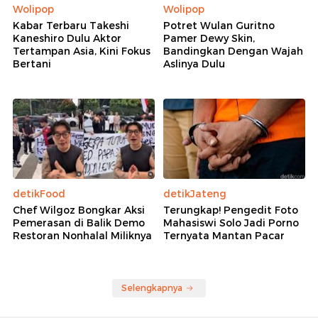
Wolipop
Wolipop
Kabar Terbaru Takeshi
Potret Wulan Guritno
Kaneshiro Dulu Aktor
Pamer Dewy Skin,
Tertampan Asia, Kini Fokus
Bandingkan Dengan Wajah
Bertani
Aslinya Dulu
detikFood
detikJateng
Chef Wilgoz Bongkar Aksi
Terungkap! Pengedit Foto
Pemerasan di Balik Demo
Mahasiswi Solo Jadi Porno
Restoran Nonhalal Miliknya
Ternyata Mantan Pacar
Selengkapnya