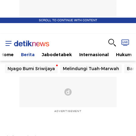
SCROLL TO CONTINUE WITH CONTENT
Home
Berita
Jabodetabek
Internasional
Hukum
Nyago Bumi Sriwijaya
Melindungi Tuah-Marwah
Ban
ADVERTISEMENT