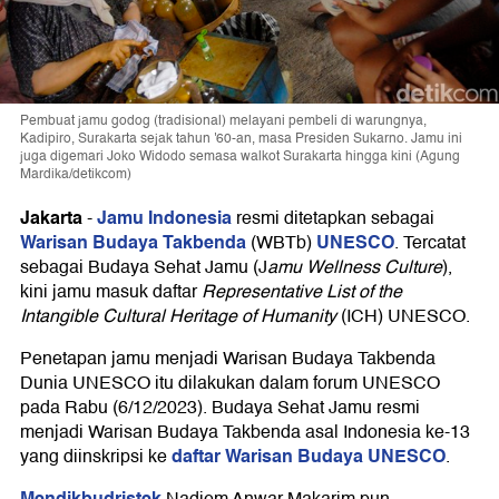
Pembuat jamu godog (tradisional) melayani pembeli di warungnya,
Kadipiro, Surakarta sejak tahun '60-an, masa Presiden Sukarno. Jamu ini
juga digemari Joko Widodo semasa walkot Surakarta hingga kini (Agung
Mardika/detikcom)
Jakarta
Jamu Indonesia
-
resmi ditetapkan sebagai
Warisan Budaya Takbenda
UNESCO
(WBTb)
. Tercatat
sebagai Budaya Sehat Jamu (J
amu Wellness Culture
),
kini jamu masuk daftar
Representative List of the
Intangible Cultural Heritage of Humanity
(ICH) UNESCO.
Penetapan jamu menjadi Warisan Budaya Takbenda
Dunia UNESCO itu dilakukan dalam forum UNESCO
pada Rabu (6/12/2023). Budaya Sehat Jamu resmi
menjadi Warisan Budaya Takbenda asal Indonesia ke-13
daftar Warisan Budaya UNESCO
yang diinskripsi ke
.
Mendikbudristek
Nadiem Anwar Makarim pun