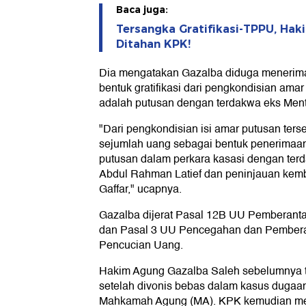
Baca juga:
Tersangka Gratifikasi-TPPU, Ha
Ditahan KPK!
Dia mengatakan Gazalba diduga menerim
bentuk gratifikasi dari pengkondisian ama
adalah putusan dengan terdakwa eks Men
"Dari pengkondisian isi amar putusan ter
sejumlah uang sebagai bentuk penerimaan 
putusan dalam perkara kasasi dengan te
Abdul Rahman Latief dan peninjauan kemba
Gaffar," ucapnya.
Gazalba dijerat Pasal 12B UU Pemberanta
dan Pasal 3 UU Pencegahan dan Pembera
Pencucian Uang.
Hakim Agung Gazalba Saleh sebelumnya t
setelah divonis bebas dalam kasus dugaa
Mahkamah Agung (MA). KPK kemudian m