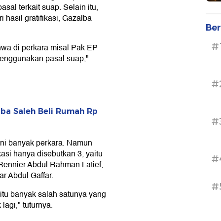
sal terkait suap. Selain itu,
 hasil gratifikasi, Gazalba
Ber
#
hwa di perkara misal Pak EP
 menggunakan pasal suap,"
#
lba Saleh Beli Rumah Rp
#
ni banyak perkara. Namun
asi hanya disebutkan 3, yaitu
#
ennier Abdul Rahman Latief,
r Abdul Gaffar.
#
 itu banyak salah satunya yang
lagi," tuturnya.