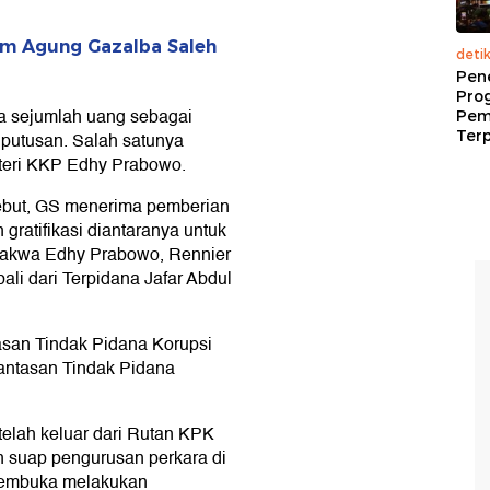
kim Agung Gazalba Saleh
deti
Pen
Pro
a sejumlah uang sebagai
Pem
Terp
r putusan. Salah satunya
teri KKP Edhy Prabowo.
sebut, GS menerima pemberian
gratifikasi diantaranya untuk
rdakwa Edhy Prabowo, Rennier
li dari Terpidana Jafar Abdul
san Tindak Pidana Korupsi
ntasan Tindak Pidana
elah keluar dari Rutan KPK
n suap pengurusan perkara di
embuka melakukan