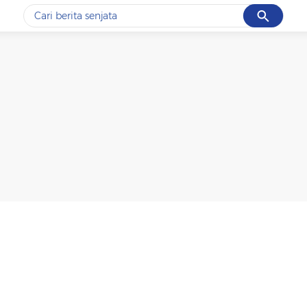
Cancel
Yang sedang ramai dicari
#1
data live draw sgp
#2
iran
#3
senjata
#4
prabowo
#5
gempa hari ini
Promoted
Terakhir yang dicari
Loading...