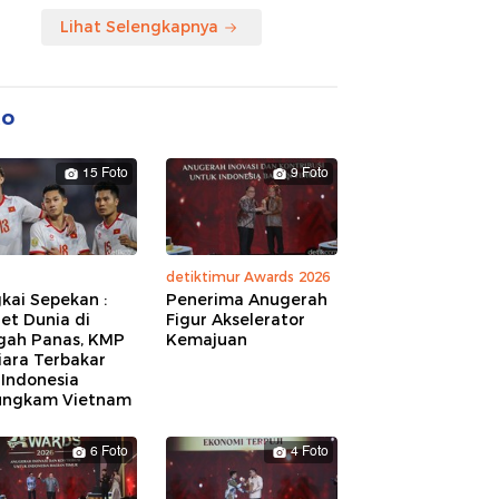
Lihat Selengkapnya
to
15 Foto
9 Foto
detiktimur Awards 2026
kai Sepekan :
Penerima Anugerah
et Dunia di
Figur Akselerator
gah Panas, KMP
Kemajuan
iara Terbakar
 Indonesia
ungkam Vietnam
6 Foto
4 Foto