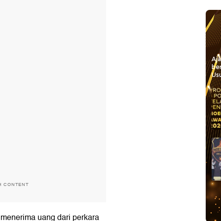
Aj
be
Usu
H CONTENT
i menerima uang dari perkara