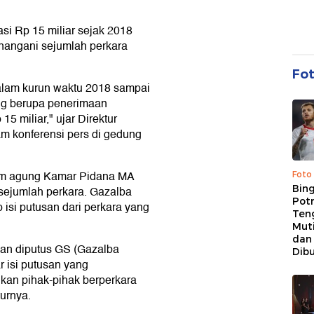
si Rp 15 miliar sejak 2018
enangani sejumlah perkara
Fo
alam kurun waktu 2018 sampai
ng berupa penerimaan
15 miliar," ujar Direktur
 konferensi pers di gedung
im agung Kamar Pidana MA
Foto
Bing
sejumlah perkara. Gazalba
Potr
isi putusan dari perkara yang
Ten
Mut
dan
dan diputus GS (Gazalba
Dib
r isi putusan yang
an pihak-pihak berperkara
urnya.