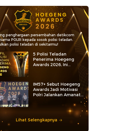
ang penghargaan persembahan detikcom
rsama POLRI kepada sosok polisi teladan.
lkan polisi teladan di sekitarmu!
5 Polisi Teladan
Penerima Hoegeng
Awards 2026, Ini
Kategori dan Kiprahnya
IM57+ Sebut Hoegeng
Awards Jadi Motivasi
Polri Jalankan Amanat
Konstitusi
Lihat Selengkapnya