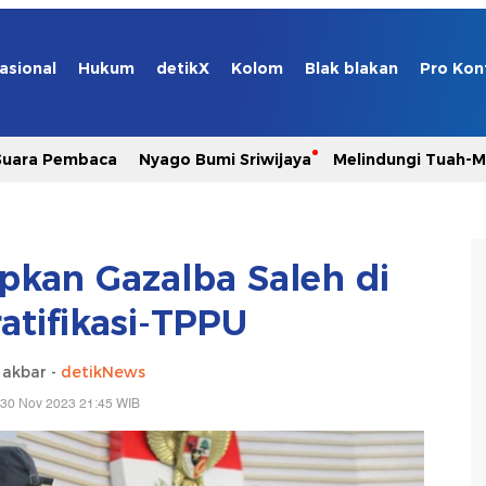
asional
Hukum
detikX
Kolom
Blak blakan
Pro Kon
Suara Pembaca
Nyago Bumi Sriwijaya
Melindungi Tuah-
pkan Gazalba Saleh di
atifikasi-TPPU
 akbar -
detikNews
 30 Nov 2023 21:45 WIB