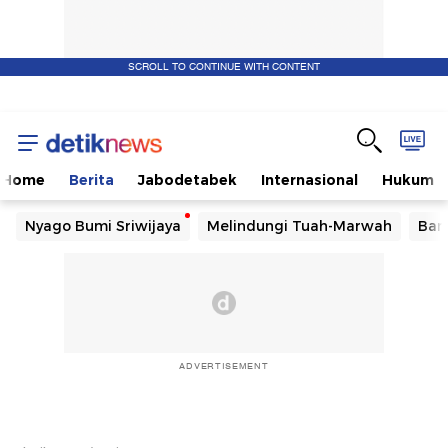
SCROLL TO CONTINUE WITH CONTENT
Home
Berita
Jabodetabek
Internasional
Hukum
Nyago Bumi Sriwijaya
Melindungi Tuah-Marwah
Ban
ADVERTISEMENT