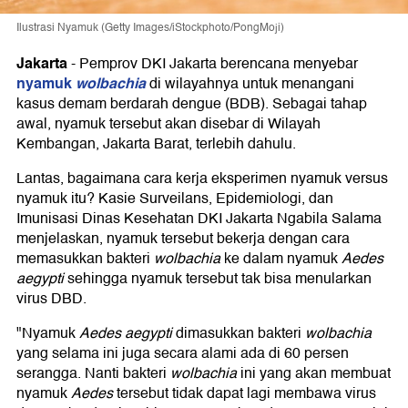
Ilustrasi Nyamuk (Getty Images/iStockphoto/PongMoji)
Jakarta
-
Pemprov DKI Jakarta berencana menyebar
nyamuk
wolbachia
di wilayahnya untuk menangani
kasus demam berdarah dengue (BDB). Sebagai tahap
awal, nyamuk tersebut akan disebar di Wilayah
Kembangan, Jakarta Barat, terlebih dahulu.
Lantas, bagaimana cara kerja eksperimen nyamuk versus
nyamuk itu? Kasie Surveilans, Epidemiologi, dan
Imunisasi Dinas Kesehatan DKI Jakarta Ngabila Salama
menjelaskan, nyamuk tersebut bekerja dengan cara
memasukkan bakteri
wolbachia
ke dalam nyamuk
Aedes
aegypti
sehingga nyamuk tersebut tak bisa menularkan
virus DBD.
"Nyamuk
Aedes aegypti
dimasukkan bakteri
wolbachia
yang selama ini juga secara alami ada di 60 persen
serangga. Nanti bakteri
wolbachia
ini yang akan membuat
nyamuk
Aedes
tersebut tidak dapat lagi membawa virus