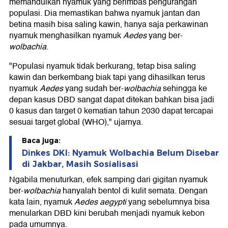
memandulkan nyamuk yang berimbas pengurangan
populasi. Dia memastikan bahwa nyamuk jantan dan
betina masih bisa saling kawin, hanya saja perkawinan
nyamuk menghasilkan nyamuk
Aedes
yang ber-
wolbachia
.
"Populasi nyamuk tidak berkurang, tetap bisa saling
kawin dan berkembang biak tapi yang dihasilkan terus
nyamuk
Aedes
yang sudah ber-
wolbachia
sehingga ke
depan kasus DBD sangat dapat ditekan bahkan bisa jadi
0 kasus dan target 0 kematian tahun 2030 dapat tercapai
sesuai target global (WHO)," ujarnya.
Baca juga:
Dinkes DKI: Nyamuk Wolbachia Belum Disebar
di Jakbar, Masih Sosialisasi
Ngabila menuturkan, efek samping dari gigitan nyamuk
ber-
wolbachia
hanyalah bentol di kulit semata. Dengan
kata lain, nyamuk
Aedes aegypti
yang sebelumnya bisa
menularkan DBD kini berubah menjadi nyamuk kebon
pada umumnya.