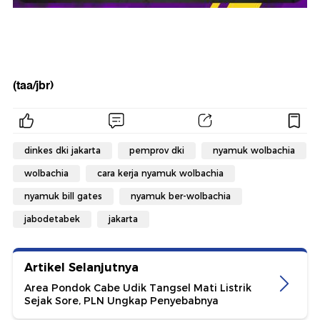
(taa/jbr)
dinkes dki jakarta
pemprov dki
nyamuk wolbachia
wolbachia
cara kerja nyamuk wolbachia
nyamuk bill gates
nyamuk ber-wolbachia
jabodetabek
jakarta
Artikel Selanjutnya
Area Pondok Cabe Udik Tangsel Mati Listrik
Sejak Sore, PLN Ungkap Penyebabnya