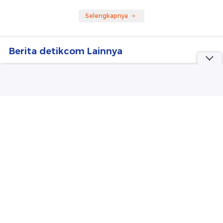
Meresahkan akan Dikasih
Kematian Janggal Eks Istri
Duit Pemerintah
Polisi di Medan ke Polda
Sumut
Selengkapnya
Berita detikcom Lainnya
Ada Konflik Internal di Balik Temuan
Ratusan Senjata di Sekolah Jaksel
detikNews
Diego Forlan Jadi Pelatih Timnas
Uruguay
Sepakbola