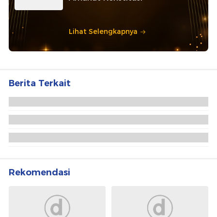
Lihat Selengkapnya
Berita Terkait
Andre Rosiade Cek Solar Subsidi Sumbar,
Tegaskan Kelangkaan Bukan karena Kuota Kurang
tapi PETI
Waka Komisi VI DPR Usul Pembeli Solar Subsidi
Wajib Cocokkan QR Code dan STNK
Andre Rosiade Pastikan Antrean BBM di Sumbar
Dipicu Gangguan Distribusi
Rekomendasi