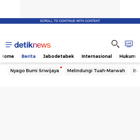
SCROLL TO CONTINUE WITH CONTENT
Home
Berita
Jabodetabek
Internasional
Hukum
Nyago Bumi Sriwijaya
Melindungi Tuah-Marwah
Ba