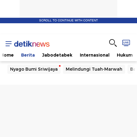
SCROLL TO CONTINUE WITH CONTENT
Home
Berita
Jabodetabek
Internasional
Hukum
Nyago Bumi Sriwijaya
Melindungi Tuah-Marwah
Ba