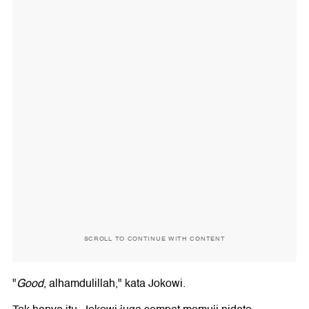
SCROLL TO CONTINUE WITH CONTENT
"
Good
, alhamdulillah," kata Jokowi.