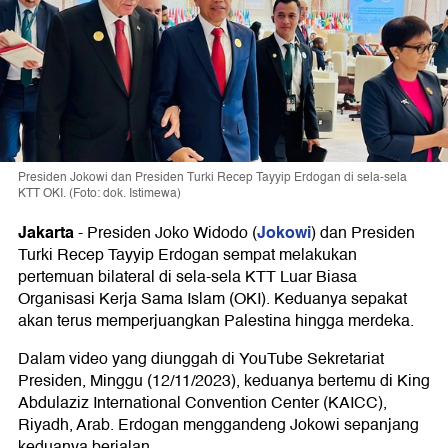
Presiden Jokowi dan Presiden Turki Recep Tayyip Erdogan di sela-sela
KTT OKI. (Foto: dok. Istimewa)
Jakarta
Jokowi
-
Presiden Joko Widodo (
) dan Presiden
Turki Recep Tayyip Erdogan sempat melakukan
pertemuan bilateral di sela-sela KTT Luar Biasa
Organisasi Kerja Sama Islam (OKI). Keduanya sepakat
akan terus memperjuangkan Palestina hingga merdeka.
Dalam video yang diunggah di YouTube Sekretariat
Presiden, Minggu (12/11/2023), keduanya bertemu di King
Abdulaziz International Convention Center (KAICC),
Riyadh, Arab. Erdogan menggandeng Jokowi sepanjang
keduanya berjalan.