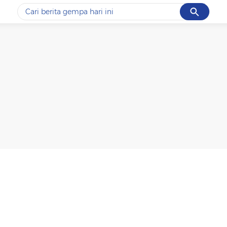
Cancel
Yang sedang ramai dicari
#1
data live draw sgp
#2
piala presiden 2026
#3
prabowo
#4
iran
#5
gempa hari ini
Promoted
Terakhir yang dicari
Loading...