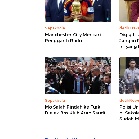
Sepakbola
detikTrave
Manchester City Mencari
Digigit 
Pengganti Rodri
Jangan D
Ini yang
Sepakbola
detikNew
Mo Salah Pindah ke Turki,
Polisi U
Diejek Bos Klub Arab Saudi
di Sekol
Sudah M