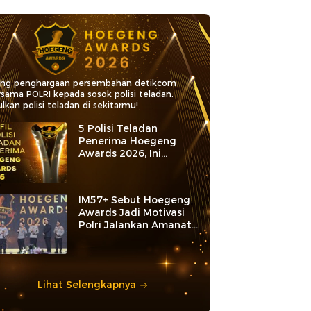
ang penghargaan persembahan detikcom
rsama POLRI kepada sosok polisi teladan.
lkan polisi teladan di sekitarmu!
5 Polisi Teladan
Penerima Hoegeng
Awards 2026, Ini
Kategori dan Kiprahnya
IM57+ Sebut Hoegeng
Awards Jadi Motivasi
Polri Jalankan Amanat
Konstitusi
Lihat Selengkapnya