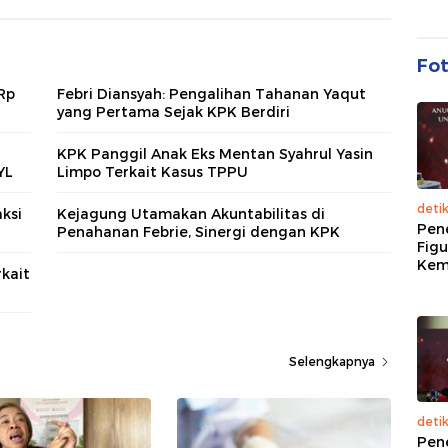
Fo
Rp
Febri Diansyah: Pengalihan Tahanan Yaqut
yang Pertama Sejak KPK Berdiri
KPK Panggil Anak Eks Mentan Syahrul Yasin
YL
Limpo Terkait Kasus TPPU
deti
ksi
Kejagung Utamakan Akuntabilitas di
Pen
Penahanan Febrie, Sinergi dengan KPK
Figu
Kem
kait
Selengkapnya
deti
Pen