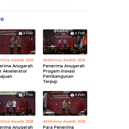
to
9 Foto
6 Foto
ktimur Awards 2026
detiktimur Awards 2026
erima Anugerah
Penerima Anugerah
r Akselerator
Progam Inovasi
ajuan
Pembangunan
Terpuji
4 Foto
5 Foto
ktimur Awards 2026
detiktimur Awards 2026
erima Anugerah
Para Penerima