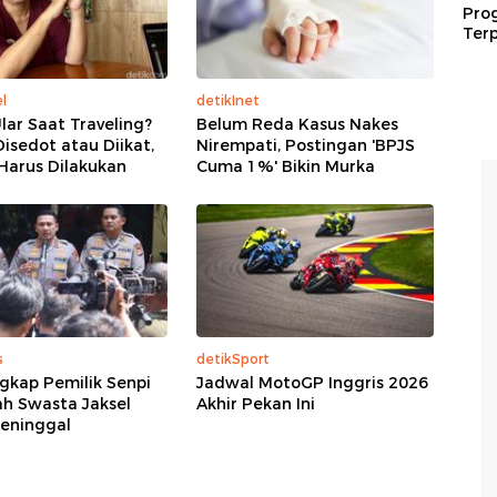
Pro
Terp
l
detikInet
Ular Saat Traveling?
Belum Reda Kasus Nakes
isedot atau Diikat,
Nirempati, Postingan 'BPJS
 Harus Dilakukan
Cuma 1%' Bikin Murka
s
detikSport
ngkap Pemilik Senpi
Jadwal MotoGP Inggris 2026
ah Swasta Jaksel
Akhir Pekan Ini
eninggal