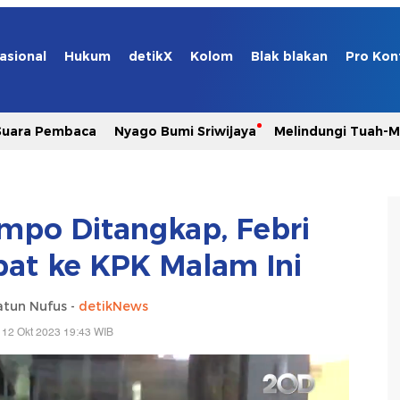
asional
Hukum
detikX
Kolom
Blak blakan
Pro Kon
Suara Pembaca
Nyago Bumi Sriwijaya
Melindungi Tuah-
impo Ditangkap, Febri
at ke KPK Malam Ini
atun Nufus -
detikNews
 12 Okt 2023 19:43 WIB