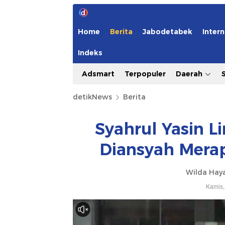
Home
Berita
Jabodetabek
Intern
Indeks
Adsmart
Terpopuler
Daerah
detikNews
Berita
Syahrul Yasin L
Diansyah Merap
Wilda Hay
Kamis,