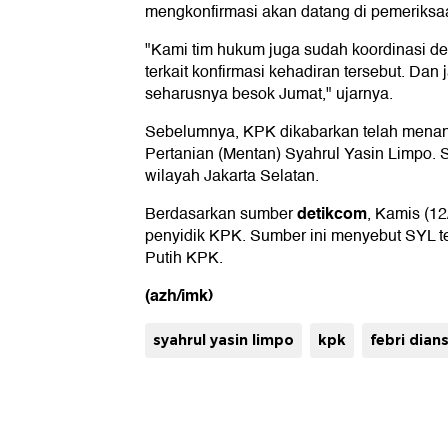
mengkonfirmasi akan datang di pemeriksaa
"Kami tim hukum juga sudah koordinasi d
terkait konfirmasi kehadiran tersebut. Da
seharusnya besok Jumat," ujarnya.
Sebelumnya, KPK dikabarkan telah mena
Pertanian (Mentan) Syahrul Yasin Limpo. S
wilayah Jakarta Selatan.
detikcom
Berdasarkan sumber
, Kamis (12
penyidik KPK. Sumber ini menyebut SYL te
Putih KPK.
(azh/imk)
syahrul yasin limpo
kpk
febri dian