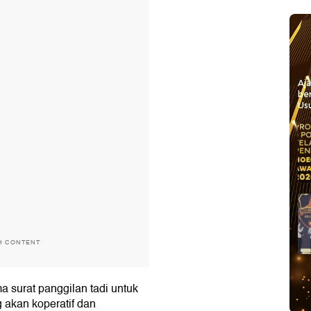
Aj
be
Usu
H CONTENT
 surat panggilan tadi untuk
 akan koperatif dan