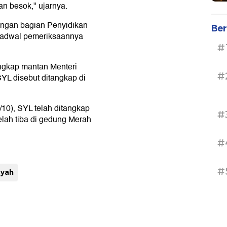
n besok," ujarnya.
engan bagian Penyidikan
Ber
n jadwal pemeriksaannya
#
ngkap mantan Menteri
#
YL disebut ditangkap di
/10), SYL telah ditangkap
#
lah tiba di gedung Merah
#
#
syah