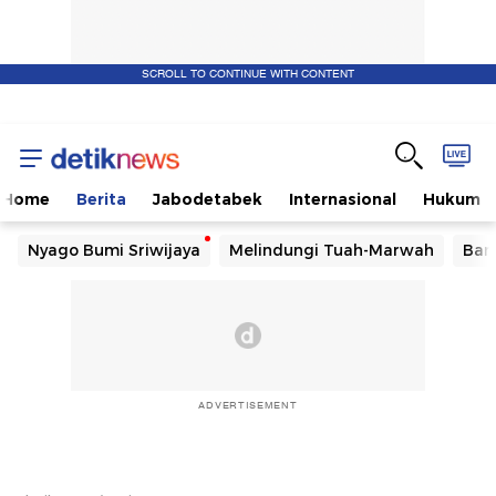
SCROLL TO CONTINUE WITH CONTENT
Home
Berita
Jabodetabek
Internasional
Hukum
Nyago Bumi Sriwijaya
Melindungi Tuah-Marwah
Ban
ADVERTISEMENT