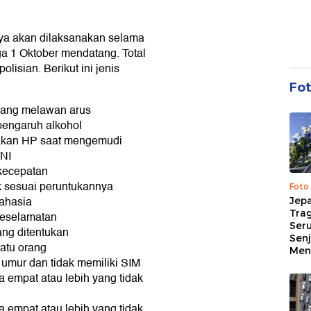
ya akan dilaksanakan selama
ga 1 Oktober mendatang. Total
lisian. Berikut ini jenis
Fo
yang melawan arus
pengaruh alkohol
akan HP saat mengemudi
SNI
kecepatan
k sesuai peruntukannya
Foto
ahasia
Jep
Trag
keselamatan
Ser
ang ditentukan
Senj
atu orang
Me
umur dan tidak memiliki SIM
 empat atau lebih yang tidak
 empat atau lebih yang tidak