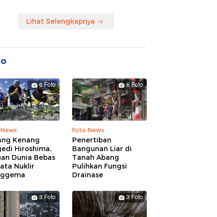
Lihat Selengkapnya
to
6 Foto
6 Foto
 News
Foto News
ang Kenang
Penertiban
edi Hiroshima,
Bangunan Liar di
uan Dunia Bebas
Tanah Abang
ata Nuklir
Pulihkan Fungsi
nggema
Drainase
3 Foto
3 Foto