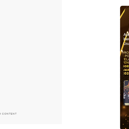
Aj
be
Usu
H CONTENT