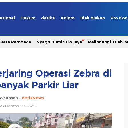
asional
Hukum
detikX
Kolom
Blak blakan
Pro Kon
Suara Pembaca
Nyago Bumi Sriwijaya
Melindungi Tuah-
rjaring Operasi Zebra di
banyak Parkir Liar
oviansah -
detikNews
 02 Okt 2023 11:33 WIB