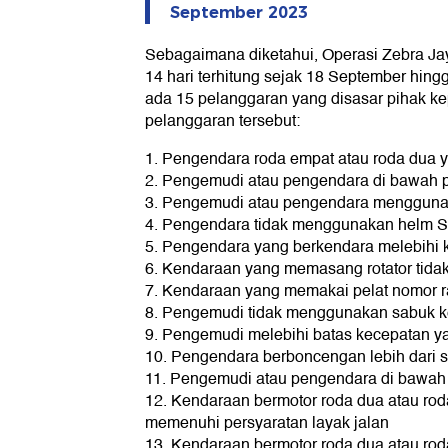
September 2023
Sebagaimana diketahui, Operasi Zebra Ja
14 hari terhitung sejak 18 September hing
ada 15 pelanggaran yang disasar pihak kepo
pelanggaran tersebut:
1. Pengendara roda empat atau roda dua 
2. Pengemudi atau pengendara di bawah 
3. Pengemudi atau pengendara menggun
4. Pengendara tidak menggunakan helm 
5. Pengendara yang berkendara melebihi 
6. Kendaraan yang memasang rotator tida
7. Kendaraan yang memakai pelat nomor r
8. Pengemudi tidak menggunakan sabuk 
9. Pengemudi melebihi batas kecepatan y
10. Pengendara berboncengan lebih dari s
11. Pengemudi atau pengendara di bawah 
12. Kendaraan bermotor roda dua atau roda
memenuhi persyaratan layak jalan
13. Kendaraan bermotor roda dua atau roda