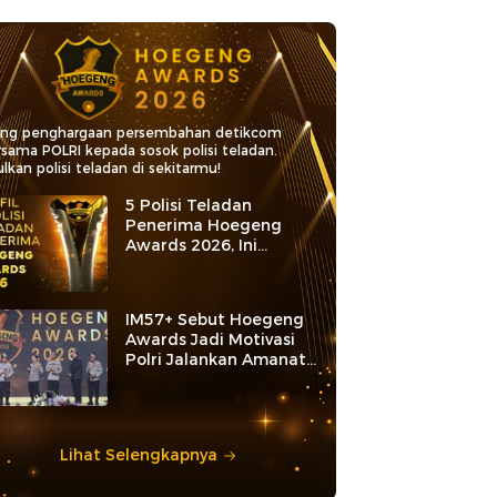
ang penghargaan persembahan detikcom
rsama POLRI kepada sosok polisi teladan.
lkan polisi teladan di sekitarmu!
5 Polisi Teladan
Penerima Hoegeng
Awards 2026, Ini
Kategori dan Kiprahnya
IM57+ Sebut Hoegeng
Awards Jadi Motivasi
Polri Jalankan Amanat
Konstitusi
Lihat Selengkapnya