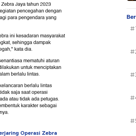
 Zebra Jaya tahun 2023
 kegiatan pencegahan dengan
Ber
agi para pengendara yang
#
bra ini kesadaran masyarakat
ningkat, sehingga dampak
egah," kata dia.
#
senantiasa mematuhi aturan
g dilakukan untuk menciptakan
am berlalu lintas.
#
elancaran berlalu lintas
idak saja saat operasi
#
 ada atau tidak ada petugas.
embentuk karakter sebagai
hnya.
#
rjaring Operasi Zebra