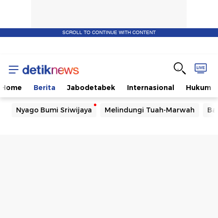
SCROLL TO CONTINUE WITH CONTENT
Home
Berita
Jabodetabek
Internasional
Hukum
Nyago Bumi Sriwijaya
Melindungi Tuah-Marwah
Ba