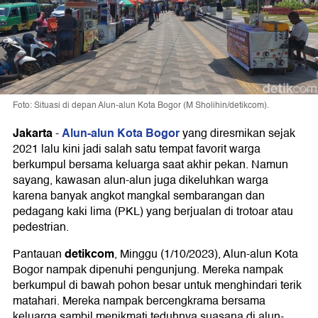
Foto: Situasi di depan Alun-alun Kota Bogor (M Sholihin/detikcom).
Jakarta
Alun-alun Kota Bogor
-
yang diresmikan sejak
2021 lalu kini jadi salah satu tempat favorit warga
berkumpul bersama keluarga saat akhir pekan. Namun
sayang, kawasan alun-alun juga dikeluhkan warga
karena banyak angkot mangkal sembarangan dan
pedagang kaki lima (PKL) yang berjualan di trotoar atau
pedestrian.
detikcom
Pantauan
, Minggu (1/10/2023), Alun-alun Kota
Bogor nampak dipenuhi pengunjung. Mereka nampak
berkumpul di bawah pohon besar untuk menghindari terik
matahari. Mereka nampak bercengkrama bersama
keluarga sambil menikmati teduhnya suasana di alun-