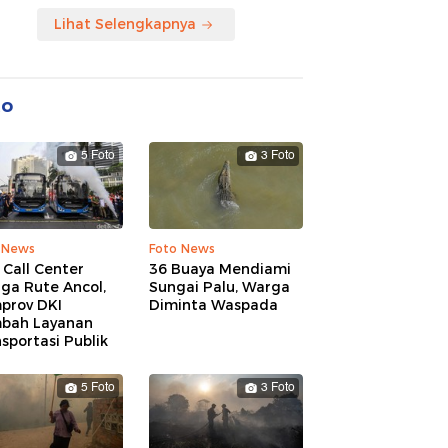
Lihat Selengkapnya
to
5 Foto
3 Foto
 News
Foto News
 Call Center
36 Buaya Mendiami
ga Rute Ancol,
Sungai Palu, Warga
prov DKI
Diminta Waspada
bah Layanan
sportasi Publik
5 Foto
3 Foto