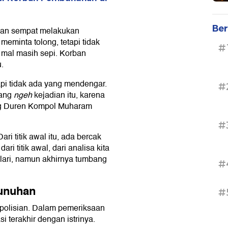
Ber
orban sempat melakukan
meminta tolong, tetapi tidak
#
 mal masih sepi. Korban
.
api tidak ada yang mendengar.
#
yang
ngeh
kejadian itu, karena
ung Duren Kompol Muharam
#
ri titik awal itu, ada bercak
ri titik awal, dari analisa kita
lari, namun akhirnya tumbang
#
bunuhan
#
polisian. Dalam pemeriksaan
 terakhir dengan istrinya.