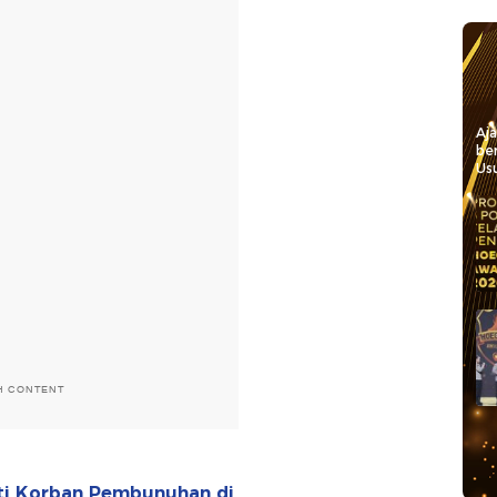
Aj
be
Usu
H CONTENT
ti Korban Pembunuhan di