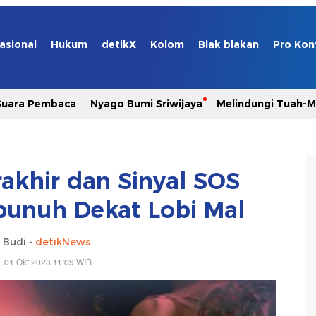
asional
Hukum
detikX
Kolom
Blak blakan
Pro Kon
Suara Pembaca
Nyago Bumi Sriwijaya
Melindungi Tuah-
akhir dan Sinyal SOS
bunuh Dekat Lobi Mal
 Budi -
detikNews
 01 Okt 2023 11:09 WIB