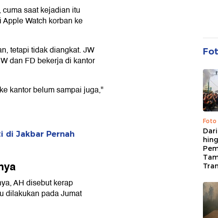
 cuma saat kejadian itu
i Apple Watch korban ke
, tetapi tidak diangkat. JW
Fo
W dan FD bekerja di kantor
ke kantor belum sampai juga,"
Foto
Dari
i di Jakbar Pernah
hing
Pem
Tam
nya
Tran
nya, AH disebut kerap
tu dilakukan pada Jumat