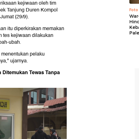
iksaan kejiwaan oleh tim
olsek Tanjung Duren Kompol
Foto
umat (29/9).
War
Hind
Keb
an itu diperkirakan memakan
Pal
n tes kejiwaan dilakukan
ubah-ubah.
sa menentukan pelaku
a," ujarnya.
dan Ditemukan Tewas Tanpa