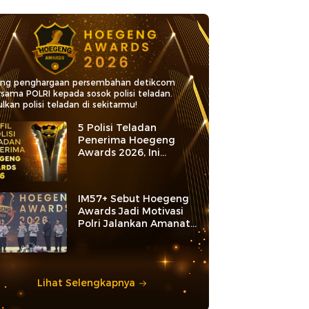
ang penghargaan persembahan detikcom
rsama POLRI kepada sosok polisi teladan.
lkan polisi teladan di sekitarmu!
5 Polisi Teladan
Penerima Hoegeng
Awards 2026, Ini
Kategori dan Kiprahnya
IM57+ Sebut Hoegeng
Awards Jadi Motivasi
Polri Jalankan Amanat
Konstitusi
Lihat Selengkapnya