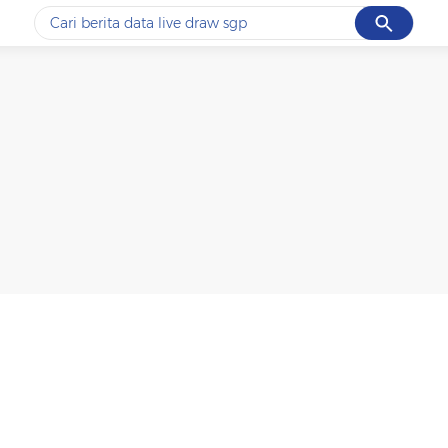
Cancel
Yang sedang ramai dicari
#1
ketik
#2
bromo
#3
streaming motogp
#4
prabowo
#5
data live draw sgp
Promoted
Terakhir yang dicari
Loading...