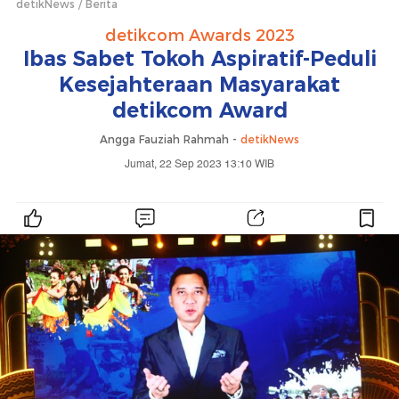
detikNews
Berita
detikcom Awards 2023
Ibas Sabet Tokoh Aspiratif-Peduli
Kesejahteraan Masyarakat
detikcom Award
Angga Fauziah Rahmah -
detikNews
Jumat, 22 Sep 2023 13:10 WIB