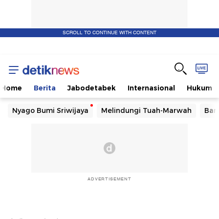
SCROLL TO CONTINUE WITH CONTENT
Home
Berita
Jabodetabek
Internasional
Hukum
Nyago Bumi Sriwijaya
Melindungi Tuah-Marwah
Ban
ADVERTISEMENT