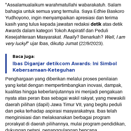
"Assalamualaikum warahmatullahi wabarakatuh. Salam
bahagia untuk semua yang termulia. Saya Edhie Baskoro
Yudhoyono, ingin menyampaikan apresiasi dan terima
detik
kasih yang tulus kepada jawatan redaksi
atas detik
Awards dalam kategori Tokoh Aspiratif dan Peduli
Kesejahteraan Masyarakat.
Really
? Benarkah?
Well, I am
very lucky
!" ujar Ibas, dikutip Jumat (22/9/2023).
Baca juga:
Ibas Diganjar detikcom Awards: Ini Simbol
Kebersamaan-Keteguhan
Penghargaan yang diberikan melalui proses penilaian
yang ketat dengan mempertimbangkan inovasi, dampak,
kualitas hingga keberlanjutannya ini menjadi pengakuan
nyata atas peran Ibas sebagai wakil rakyat, yang mewakili
daerah pilihan (dapil) Jawa Timur VII, yang begitu peduli
dan peka terhadap aspirasi masyarakatnya. Ibas telah
menginisiasi dan melaksanakan berbagai program
prorakyat di daerah pilihannya, mulai program pendidikan,
dukungan petani, penanggulangan bencana,