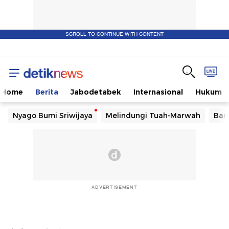
SCROLL TO CONTINUE WITH CONTENT
Home
Berita
Jabodetabek
Internasional
Hukum
Nyago Bumi Sriwijaya
Melindungi Tuah-Marwah
Ban
ADVERTISEMENT