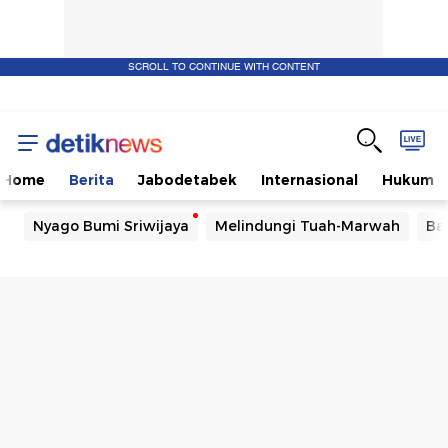
SCROLL TO CONTINUE WITH CONTENT
Home
Berita
Jabodetabek
Internasional
Hukum
Nyago Bumi Sriwijaya
Melindungi Tuah-Marwah
Ba