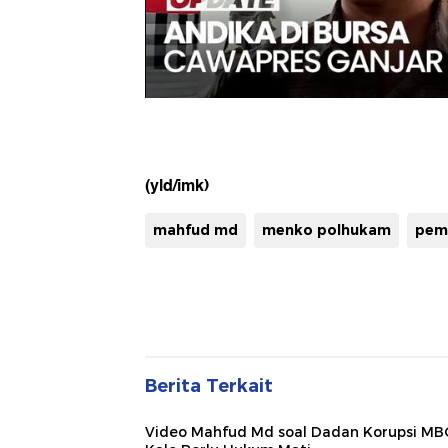
(yld/imk)
mahfud md
menko polhukam
pemi
Berita Terkait
Video Mahfud Md soal Dadan Korupsi MB