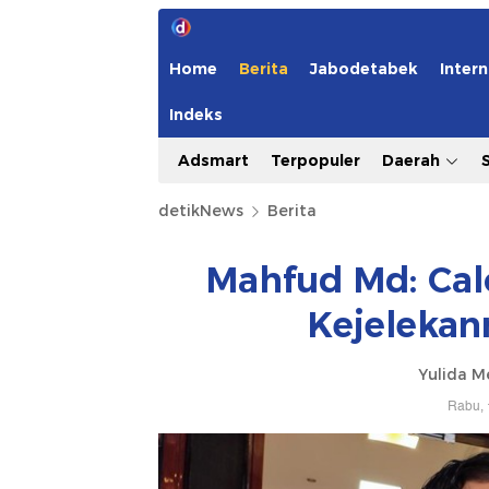
Home
Berita
Jabodetabek
Intern
Indeks
Adsmart
Terpopuler
Daerah
detikNews
Berita
Mahfud Md: Cal
Kejelekan
Yulida M
Rabu, 