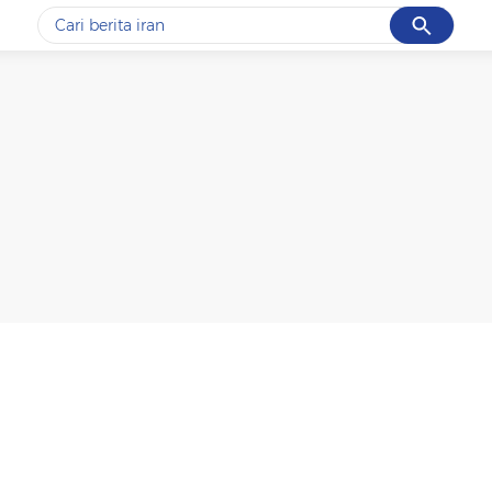
Cancel
Yang sedang ramai dicari
#1
data live draw sgp
#2
piala presiden 2026
#3
prabowo
#4
iran
#5
gempa hari ini
Promoted
Terakhir yang dicari
Loading...