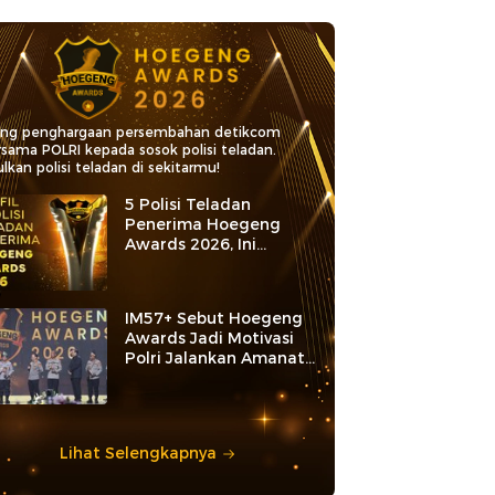
ang penghargaan persembahan detikcom
rsama POLRI kepada sosok polisi teladan.
lkan polisi teladan di sekitarmu!
5 Polisi Teladan
Penerima Hoegeng
Awards 2026, Ini
Kategori dan Kiprahnya
IM57+ Sebut Hoegeng
Awards Jadi Motivasi
Polri Jalankan Amanat
Konstitusi
Lihat Selengkapnya