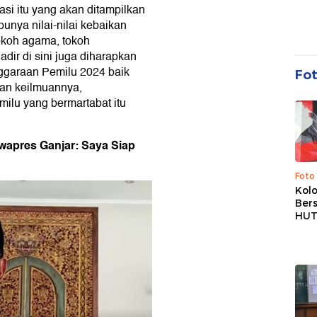
si itu yang akan ditampilkan
unya nilai-nilai kebaikan
okoh agama, tokoh
dir di sini juga diharapkan
ggaraan Pemilu 2024 baik
Fo
an keilmuannya,
lu yang bermartabat itu
wapres Ganjar: Saya Siap
Foto
Kolo
Ber
HUT