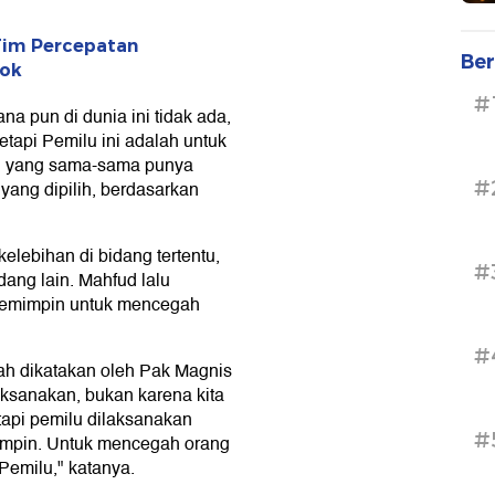
Tim Percepatan
Ber
sok
#
ana pun di dunia ini tidak ada,
etapi Pemilu ini adalah untuk
ang yang sama-sama punya
#
 yang dipilih, berdasarkan
elebihan di bidang tertentu,
#
dang lain. Mahfud lalu
 pemimpin untuk mencegah
#
ah dikatakan oleh Pak Magnis
laksanakan, bukan karena kita
tapi pemilu dilaksanakan
#
impin. Untuk mencegah orang
 Pemilu," katanya.