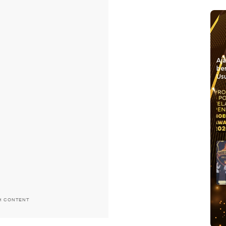
Aj
be
Usu
H CONTENT