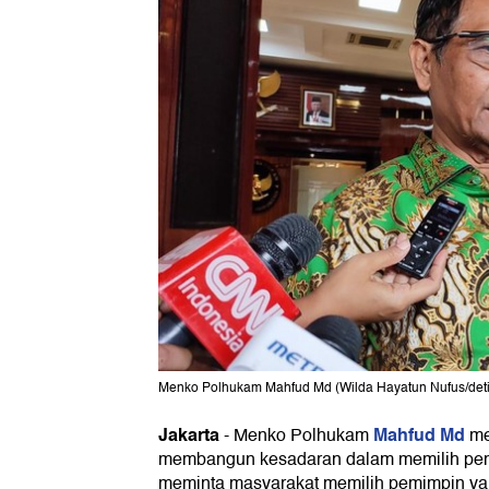
Menko Polhukam Mahfud Md (Wilda Hayatun Nufus/det
Jakarta
Mahfud Md
-
Menko Polhukam
me
membangun kesadaran dalam memilih pem
meminta masyarakat memilih pemimpin yang