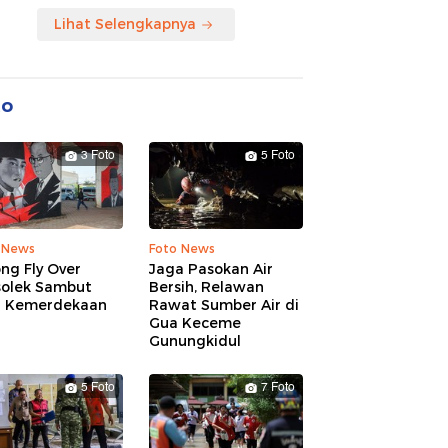
Lihat Selengkapnya
to
3 Foto
5 Foto
 News
Foto News
ng Fly Over
Jaga Pasokan Air
solek Sambut
Bersih, Relawan
 Kemerdekaan
Rawat Sumber Air di
Gua Keceme
Gunungkidul
5 Foto
7 Foto