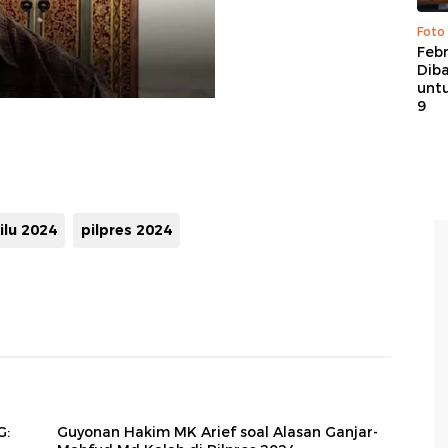
Foto
Febr
Dib
untu
9
lu 2024
pilpres 2024
G:
Guyonan Hakim MK Arief soal Alasan Ganjar-