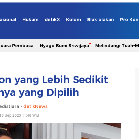
asional
Hukum
detikX
Kolom
Blak blakan
Pro Kon
Suara Pembaca
Nyago Bumi Sriwijaya
Melindungi Tuah-
on yang Lebih Sedikit
nya yang Dipilih
edistiara -
detikNews
13 Sep 2023 11:46 WIB