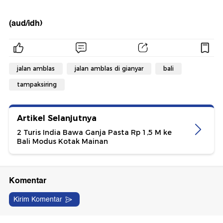
(aud/idh)
jalan amblas
jalan amblas di gianyar
bali
tampaksiring
Artikel Selanjutnya
2 Turis India Bawa Ganja Pasta Rp 1,5 M ke
Bali Modus Kotak Mainan