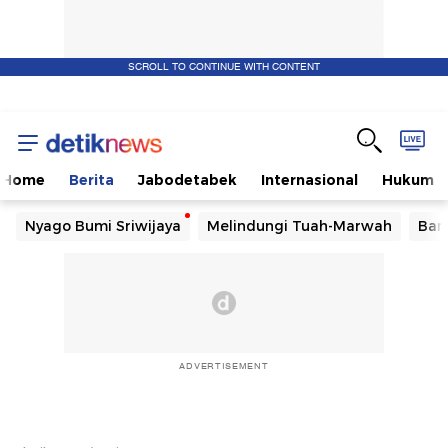
SCROLL TO CONTINUE WITH CONTENT
Home
Berita
Jabodetabek
Internasional
Hukum
Nyago Bumi Sriwijaya
Melindungi Tuah-Marwah
Ban
ADVERTISEMENT