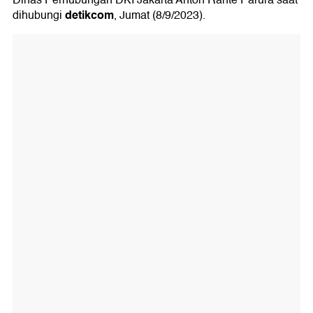
Dinas Perhubungan DKI Jakarta Anton Rante Parura saat
detikcom
dihubungi
, Jumat (8/9/2023).