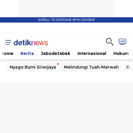
SCROLL TO CONTINUE WITH CONTENT
Home
Berita
Jabodetabek
Internasional
Hukum
Nyago Bumi Sriwijaya
Melindungi Tuah-Marwah
Ba