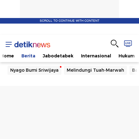
SCROLL TO CONTINUE WITH CONTENT
Home
Berita
Jabodetabek
Internasional
Hukum
Nyago Bumi Sriwijaya
Melindungi Tuah-Marwah
Ba