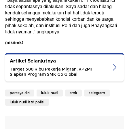
"Saya sadari apa yang saya lakukan di TikTok atau IG
tidak sepantasnya dilakukan. Saya sadar dan hilang
kendali sehingga melakukan hal-hal tidak terpuji
sehingga menyebabkan kondisi korban dan keluarga,
pihak sekolah, dan institusi Polri dan juga Bhayangkari
tidak nyaman," ungkapnya.
(aik/imk)
Artikel Selanjutnya
Target 500 Ribu Pekerja Migran, KP2MI
Siapkan Program SMK Go Global
percaya diri
luluk nuril
smk
selegram
luluk nuril istri polisi