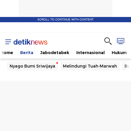
SCROLL TO CONTINUE WITH CONTENT
Home
Berita
Jabodetabek
Internasional
Hukum
Nyago Bumi Sriwijaya
Melindungi Tuah-Marwah
Ba