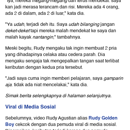
"Iya, mereka
megang-megang
dan terus mendekat. saya
kan jadi merasa terancam dan risi. Mereka ada 4 orang,
ada 2 di dalam, ada 2 di luar," kata dia.
"Ya
udah
, terjadi deh itu. Saya
udah bilanging
jangan
deket-deket
tapi mereka malah mendekat ke saya dan
malah kayak
nantangin
," tambahnya.
Meski begitu, Rudy mengaku tak ingin membuat 2 pria
yang dihadapinya celaka atau cedera parah. Dia
mengaku sengaja tak mengepalkan tangan saat terlibat
keributan dengan kedua pria tersebut.
"Jadi saya cuma ingin memberi pelajaran, saya
gamparin
aja
. tidak ada niat mencelakai," kata dia.
Simak berita selengkapnya di halaman selanjutnya.
Viral di Media Sosial
Rudy Golden
Sebelumnya, video Rudy Agustian alias
Boy
cekcok dengan dua pemuda viral di media sosial.