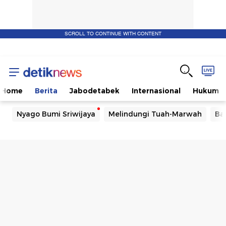
SCROLL TO CONTINUE WITH CONTENT
Home
Berita
Jabodetabek
Internasional
Hukum
Nyago Bumi Sriwijaya
Melindungi Tuah-Marwah
Ba