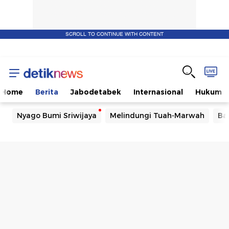
SCROLL TO CONTINUE WITH CONTENT
Home
Berita
Jabodetabek
Internasional
Hukum
Nyago Bumi Sriwijaya
Melindungi Tuah-Marwah
Ba