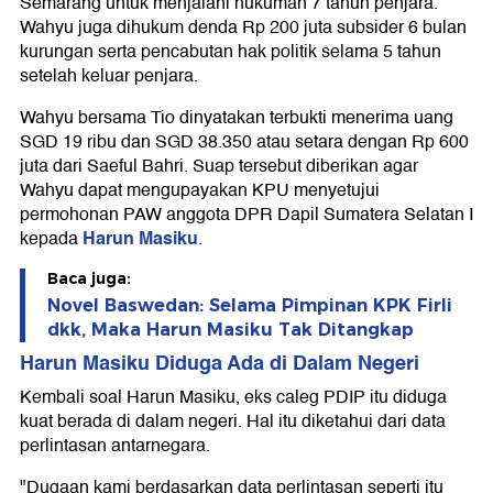
Semarang untuk menjalani hukuman 7 tahun penjara.
Wahyu juga dihukum denda Rp 200 juta subsider 6 bulan
kurungan serta pencabutan hak politik selama 5 tahun
setelah keluar penjara.
Wahyu bersama Tio dinyatakan terbukti menerima uang
SGD 19 ribu dan SGD 38.350 atau setara dengan Rp 600
juta dari Saeful Bahri. Suap tersebut diberikan agar
Wahyu dapat mengupayakan KPU menyetujui
permohonan PAW anggota DPR Dapil Sumatera Selatan I
Harun Masiku
kepada
.
Baca juga:
Novel Baswedan: Selama Pimpinan KPK Firli
dkk, Maka Harun Masiku Tak Ditangkap
Harun Masiku Diduga Ada di Dalam Negeri
Kembali soal Harun Masiku, eks caleg PDIP itu diduga
kuat berada di dalam negeri. Hal itu diketahui dari data
perlintasan antarnegara.
"Dugaan kami berdasarkan data perlintasan seperti itu