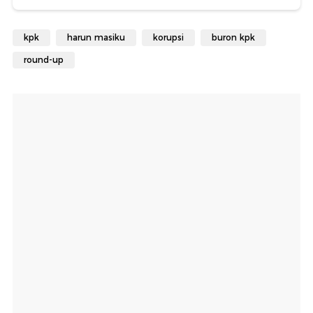
kpk
harun masiku
korupsi
buron kpk
round-up