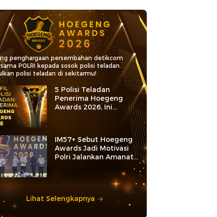
ang penghargaan persembahan detikcom
rsama POLRI kepada sosok polisi teladan.
lkan polisi teladan di sekitarmu!
5 Polisi Teladan
Penerima Hoegeng
Awards 2026, Ini
Kategori dan Kiprahnya
IM57+ Sebut Hoegeng
Awards Jadi Motivasi
Polri Jalankan Amanat
Konstitusi
Lihat Selengkapnya