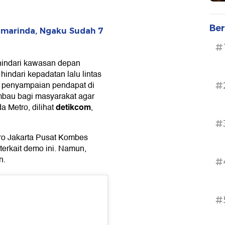
Ber
amarinda, Ngaku Sudah 7
#
0 hindari kawasan depan
indari kepadatan lalu lintas
i penyampaian pendapat di
#
mbau bagi masyarakat agar
detikcom
da Metro, dilihat
,
#
ro Jakarta Pusat Kombes
terkait demo ini. Namun,
n.
#
#