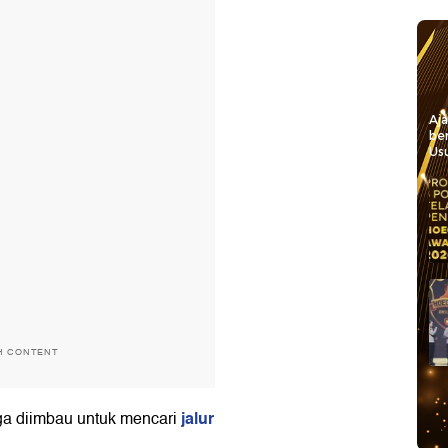
Aj
be
Usu
H CONTENT
jalur
ga diimbau untuk mencari