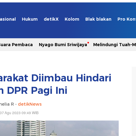
asional
Hukum
detikX
Kolom
Blak blakan
Pro Kon
Suara Pembaca
Nyago Bumi Sriwijaya
Melindungi Tuah-
rakat Diimbau Hindari
 DPR Pagi Ini
elia R -
detikNews
 07 Agu 2023 09:49 WIB