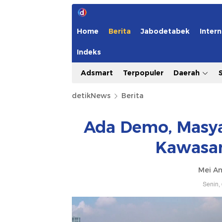
Home
Berita
Jabodetabek
Intern
Indeks
Adsmart
Terpopuler
Daerah
detikNews
Berita
Ada Demo, Masya
Kawasan
Mei Am
Senin,