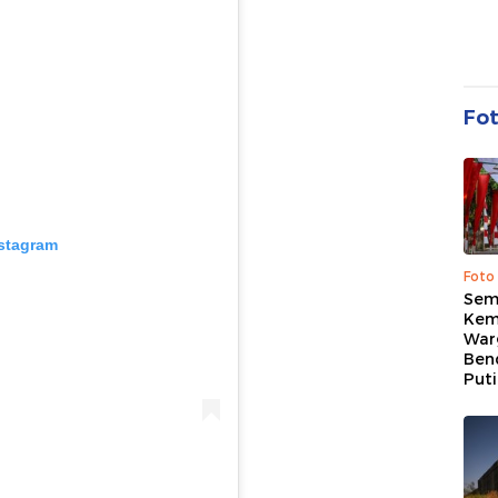
Fo
nstagram
Foto
Sem
Kem
War
Ben
Put