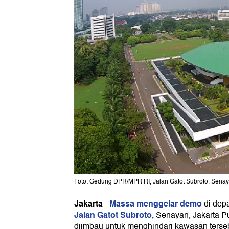
Foto: Gedung DPR/MPR RI, Jalan Gatot Subroto, Senayan
Jakarta
Massa menggelar demo
-
di de
Jalan Gatot Subroto,
Senayan, Jakarta Pus
diimbau untuk menghindari kawasan ters