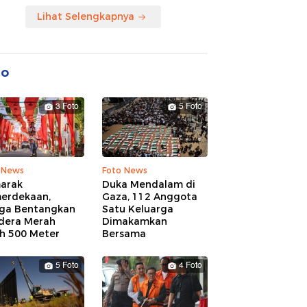
Lihat Selengkapnya
to
3 Foto
5 Foto
 News
Foto News
arak
Duka Mendalam di
erdekaan,
Gaza, 112 Anggota
ga Bentangkan
Satu Keluarga
dera Merah
Dimakamkan
ih 500 Meter
Bersama
5 Foto
4 Foto