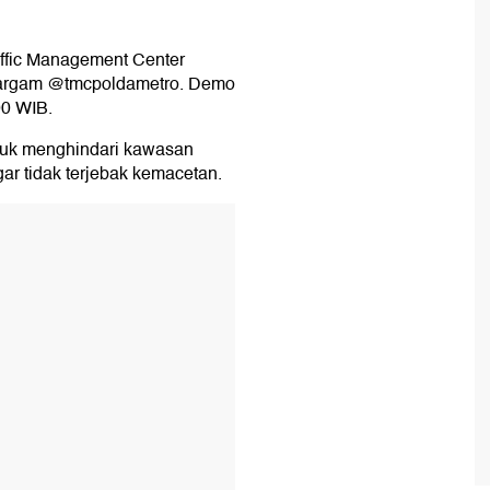
affic Management Center
stargam @tmcpoldametro. Demo
00 WIB.
tuk menghindari kawasan
ar tidak terjebak kemacetan.