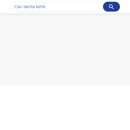
Cancel
Yang sedang ramai dicari
#1
ketik
#2
bromo
#3
streaming motogp
#4
prabowo
#5
data live draw sgp
Promoted
Terakhir yang dicari
Loading...