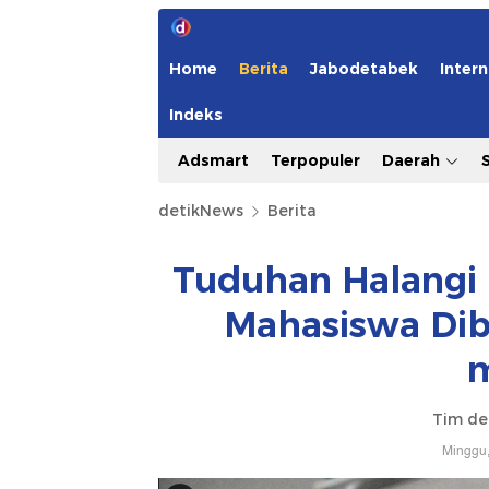
Home
Berita
Jabodetabek
Intern
Indeks
Adsmart
Terpopuler
Daerah
detikNews
Berita
Tuduhan Halangi
Mahasiswa Dib
Tim de
Minggu,