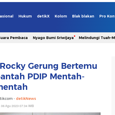
asional
Hukum
detikX
Kolom
Blak blakan
Pro Kon
Suara Pembaca
Nyago Bumi Sriwijaya
Melindungi Tuah-
 Rocky Gerung Bertemu
antah PDIP Mentah-
mentah
tikcom -
detikNews
 06 Agu 2023 07:34 WIB