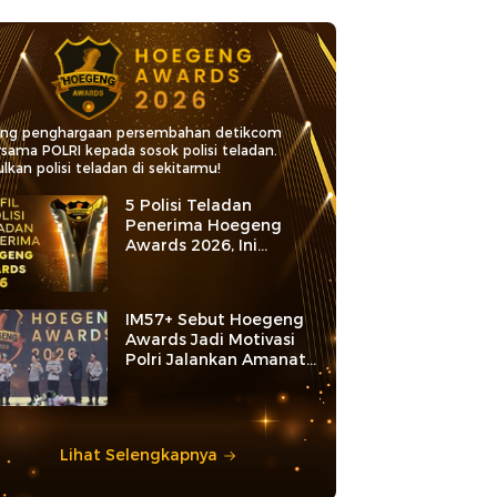
ang penghargaan persembahan detikcom
rsama POLRI kepada sosok polisi teladan.
lkan polisi teladan di sekitarmu!
5 Polisi Teladan
Penerima Hoegeng
Awards 2026, Ini
Kategori dan Kiprahnya
IM57+ Sebut Hoegeng
Awards Jadi Motivasi
Polri Jalankan Amanat
Konstitusi
Lihat Selengkapnya