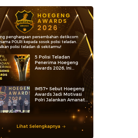
ang penghargaan persembahan detikcom
rsama POLRI kepada sosok polisi teladan.
lkan polisi teladan di sekitarmu!
5 Polisi Teladan
Penerima Hoegeng
Awards 2026, Ini
Kategori dan Kiprahnya
IM57+ Sebut Hoegeng
Awards Jadi Motivasi
Polri Jalankan Amanat
Konstitusi
Lihat Selengkapnya