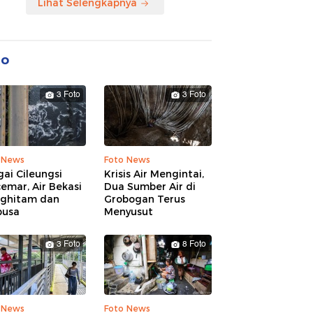
Lihat Selengkapnya
to
3 Foto
3 Foto
 News
Foto News
ai Cileungsi
Krisis Air Mengintai,
emar, Air Bekasi
Dua Sumber Air di
ghitam dan
Grobogan Terus
busa
Menyusut
3 Foto
8 Foto
 News
Foto News