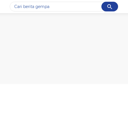
Cancel
Yang sedang ramai dicari
#1
gempa hari ini
#2
demo
#3
gempa
#4
iran
#5
prabowo
Promoted
Terakhir yang dicari
Loading...