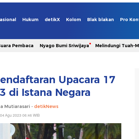
asional
Hukum
detikX
Kolom
Blak blakan
Pro Kon
Suara Pembaca
Nyago Bumi Sriwijaya
Melindungi Tuah-
Pendaftaran Upacara 17
3 di Istana Negara
a Mutiarasari -
detikNews
 04 Agu 2023 06:46 WIB