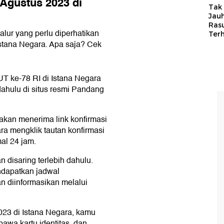
 Agustus 2023 di
Tak 
Jauh
Ras
alur yang perlu diperhatikan
Ter
Istana Negara. Apa saja? Cek
UT ke-78 RI di Istana Negara
dahulu di situs resmi Pandang
akan menerima link konfirmasi
ra mengklik tautan konfirmasi
al 24 jam.
 disaring terlebih dahulu.
endapatkan jadwal
 diinformasikan melalui
023 di Istana Negara, kamu
wa kartu identitas, dan