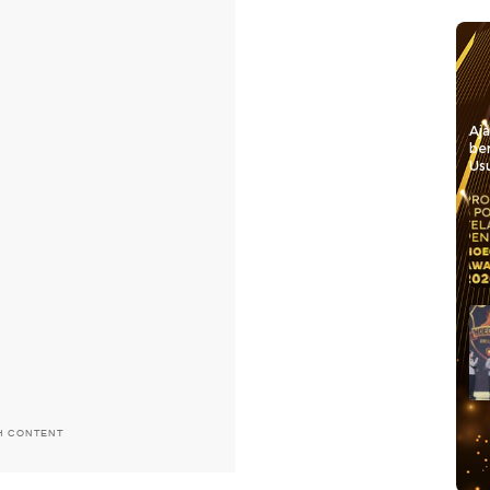
Aj
be
Usu
H CONTENT