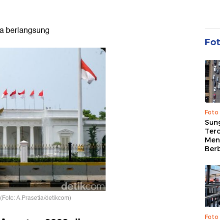
ra berlangsung
Fo
Foto
Sung
Terc
Men
Ber
(Foto: A.Prasetia/detikcom)
Foto