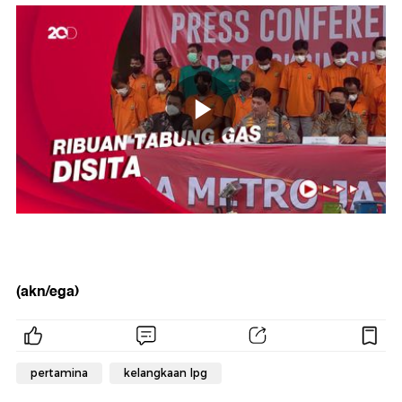
(akn/ega)
pertamina
kelangkaan lpg