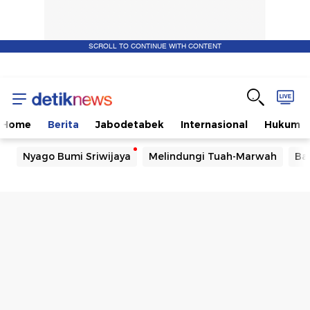
SCROLL TO CONTINUE WITH CONTENT
Home
Berita
Jabodetabek
Internasional
Hukum
Nyago Bumi Sriwijaya
Melindungi Tuah-Marwah
Ba