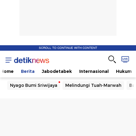
SCROLL TO CONTINUE WITH CONTENT
Home
Berita
Jabodetabek
Internasional
Hukum
Nyago Bumi Sriwijaya
Melindungi Tuah-Marwah
Ba