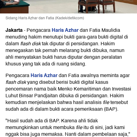
Sidang Haris Azhar dan Fatia (Kadek/detikcom)
Jakarta
Haris Azhar
-
Pengacara
dan Fatia Maulidia
menuding hakim menutupi bukti gara-gara bukti digital di
dalam
flash disk
tak diputar di persidangan. Hakim
menegaskan tak pernah melarang bukti dibuka, namun
ahli menyatakan bukti harus diputar dengan peralatan
khusus yang tak ada di ruang sidang.
Haris Azhar
Pengacara
dan Fatia awalnya meminta agar
flash disk
yang disebut berisi bukti digital kasus
pencemaran nama baik Menko Kemaritiman dan Investasi
Luhut Binsar Pandjaitan dibuka di persidangan. Hakim
kemudian menjelaskan bahwa hasil analisis
file
tersebut
sudah ada di dalam bukti acara pemeriksaan (BAP).
"Hasil sudah ada di BAP. Karena ahli tidak
memungkinkan untuk membuka
file
itu di sini, jadi kami
nggak bisa juga memaksa. Nanti dalam pembelaan saja,"