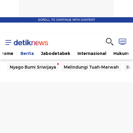
SCROLL TO CONTINUE WITH CONTENT
Home
Berita
Jabodetabek
Internasional
Hukum
Nyago Bumi Sriwijaya
Melindungi Tuah-Marwah
Ba