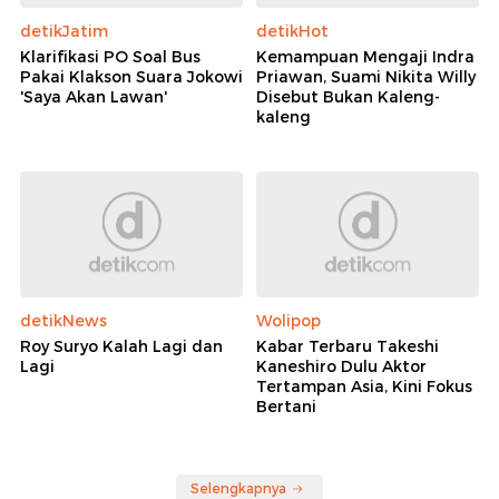
detikJatim
detikHot
Klarifikasi PO Soal Bus
Kemampuan Mengaji Indra
Pakai Klakson Suara Jokowi
Priawan, Suami Nikita Willy
'Saya Akan Lawan'
Disebut Bukan Kaleng-
kaleng
detikNews
Wolipop
Roy Suryo Kalah Lagi dan
Kabar Terbaru Takeshi
Lagi
Kaneshiro Dulu Aktor
Tertampan Asia, Kini Fokus
Bertani
Selengkapnya