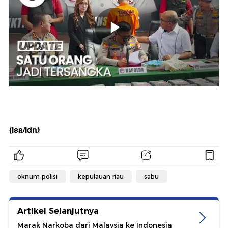
(isa/idn)
oknum polisi
kepulauan riau
sabu
Artikel Selanjutnya
Marak Narkoba dari Malaysia ke Indonesia