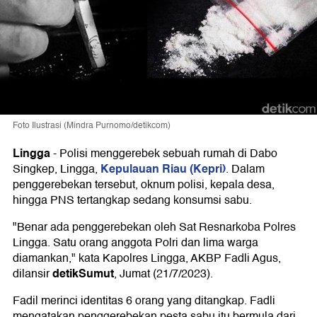
Foto Ilustrasi (Mindra Purnomo/detikcom)
Lingga
-
Polisi menggerebek sebuah rumah di Dabo
Kepulauan Riau (Kepri)
Singkep, Lingga,
. Dalam
penggerebekan tersebut, oknum polisi, kepala desa,
hingga PNS tertangkap sedang konsumsi sabu.
"Benar ada penggerebekan oleh Sat Resnarkoba Polres
Lingga. Satu orang anggota Polri dan lima warga
diamankan," kata Kapolres Lingga, AKBP Fadli Agus,
detikSumut
dilansir
, Jumat (21/7/2023).
Fadil merinci identitas 6 orang yang ditangkap. Fadli
mengatakan penggerebekan pesta sabu itu bermula dari