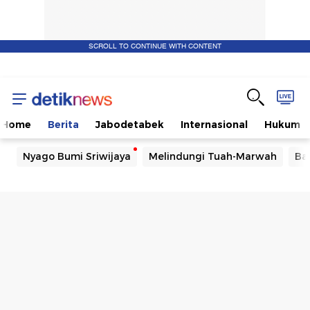
SCROLL TO CONTINUE WITH CONTENT
Home
Berita
Jabodetabek
Internasional
Hukum
Nyago Bumi Sriwijaya
Melindungi Tuah-Marwah
Ba