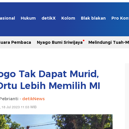
asional
Hukum
detikX
Kolom
Blak blakan
Pro Kon
Suara Pembaca
Nyago Bumi Sriwijaya
Melindungi Tuah-
ogo Tak Dapat Murid,
Ortu Lebih Memilih MI
Pebrianti -
detikNews
, 18 Jul 2023 11:03 WIB