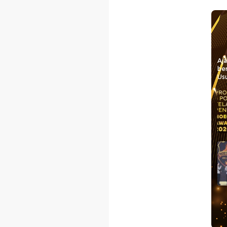
Aj
be
Usu