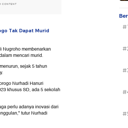
H CONTENT
Ber
#
ogo Tak Dapat Murid
#
Adi Nugroho membenarkan
 dalam mencari murid.
n menurun, sejak 5 tahun
#
y.
orogo Nurhadi Hanuri
023 khusus SD, ada 5 sekolah
#
uga perlu adanya inovasi dari
ggulan," tutur Nurhadi
#