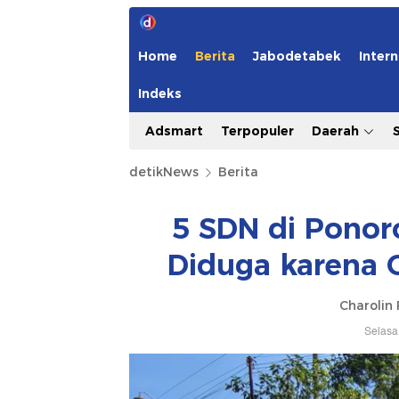
Home
Berita
Jabodetabek
Intern
Indeks
Adsmart
Terpopuler
Daerah
detikNews
Berita
5 SDN di Ponor
Diduga karena 
Charolin 
Selasa