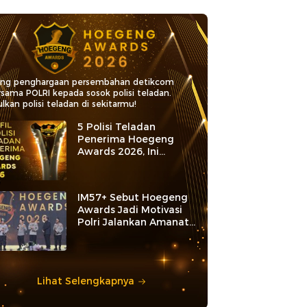
ang penghargaan persembahan detikcom
rsama POLRI kepada sosok polisi teladan.
lkan polisi teladan di sekitarmu!
5 Polisi Teladan
Penerima Hoegeng
Awards 2026, Ini
Kategori dan Kiprahnya
IM57+ Sebut Hoegeng
Awards Jadi Motivasi
Polri Jalankan Amanat
Konstitusi
Lihat Selengkapnya