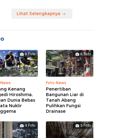
Lihat Selengkapnya
to
6 Foto
6 Foto
 News
Foto News
ang Kenang
Penertiban
edi Hiroshima,
Bangunan Liar di
uan Dunia Bebas
Tanah Abang
ata Nuklir
Pulihkan Fungsi
nggema
Drainase
3 Foto
3 Foto