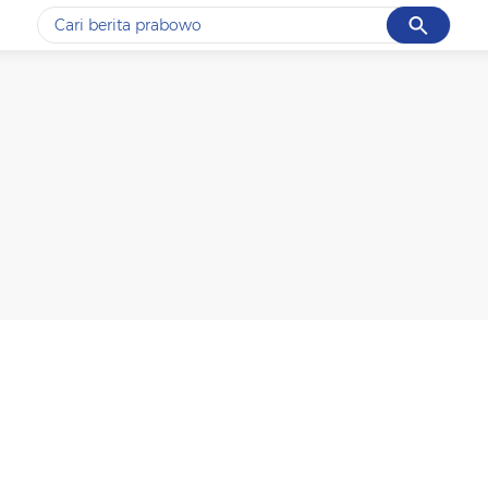
Cancel
Yang sedang ramai dicari
#1
gempa hari ini
#2
gempa
#3
prabowo
#4
iran
#5
demo
Promoted
Terakhir yang dicari
Loading...