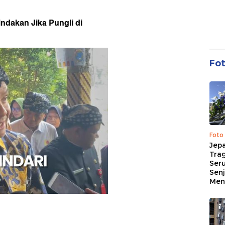
indakan Jika Pungli di
Fo
Foto
Jep
Trag
Ser
Senj
Me