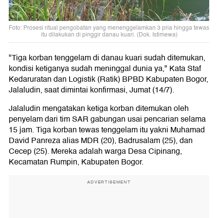
Foto: Prosesi ritual pengobatan yang menenggelamkan 3 pria hingga tewas
itu dilakukan di pinggir danau kuari. (Dok. Istimewa)
"Tiga korban tenggelam di danau kuari sudah ditemukan,
kondisi ketiganya sudah meninggal dunia ya," Kata Staf
Kedaruratan dan Logistik (Ratik) BPBD Kabupaten Bogor,
Jalaludin, saat dimintai konfirmasi, Jumat (14/7).
Jalaludin mengatakan ketiga korban ditemukan oleh
penyelam dari tim SAR gabungan usai pencarian selama
15 jam. Tiga korban tewas tenggelam itu yakni Muhamad
David Panreza alias MDR (20), Badrusalam (25), dan
Cecep (25). Mereka adalah warga Desa Cipinang,
Kecamatan Rumpin, Kabupaten Bogor.
ADVERTISEMENT