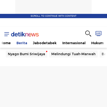
SCROLL TO CONTINUE WITH CONTENT
Home
Berita
Jabodetabek
Internasional
Hukum
Nyago Bumi Sriwijaya
Melindungi Tuah-Marwah
Ba