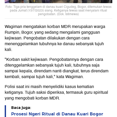
Foto: Tiga pria tenggelam di danau kuari Cigudeg, Bogor, ditemukan tewas
pada Jumat (15/7/2023) siang. Ketiganya tewas saat menjalani ritual
pengobatan. (Dok. Istimewa)
Wagiman mengatakan korban MDR merupakan warga
Rumpin, Bogor, yang sedang mengalami gangguan
kejiwaan. Pengobatan dilakukan dengan cara
menenggelamkan tubuhnya ke danau sebanyak tujuh
kali.
"Korban sakit kejiwaan. Pengobatannya dengan cara
ditenggelamkan sebanyak tujuh kali, tubuhnya saja
sampai kepala, direndam nanti diangkat, terus direndam
kembali, sampai tujuh kali," kata Wagiman.
Polisi saat ini masih menyelidiki kasus kematian
ketiganya. Tujuh saksi diperiksa, termasuk guru spiritual
yang mengobati korban MDR.
Baca juga:
Prosesi Ngeri Ritual di Danau Kuari Bogor