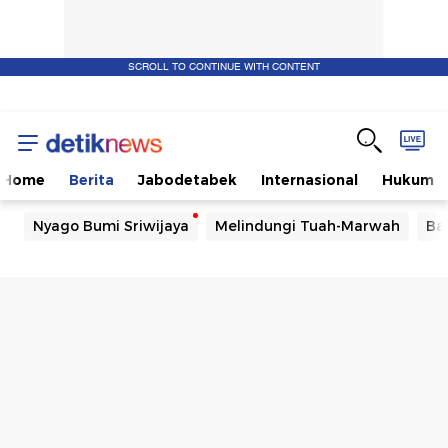
SCROLL TO CONTINUE WITH CONTENT
Home
Berita
Jabodetabek
Internasional
Hukum
Nyago Bumi Sriwijaya
Melindungi Tuah-Marwah
Ba