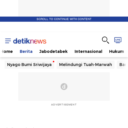
SCROLL TO CONTINUE WITH CONTENT
Home
Berita
Jabodetabek
Internasional
Hukum
Nyago Bumi Sriwijaya
Melindungi Tuah-Marwah
Ban
ADVERTISEMENT